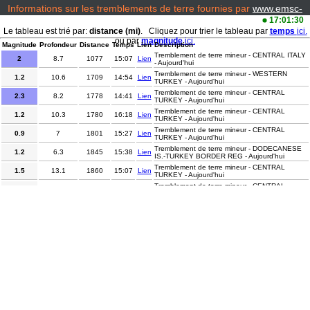
Informations sur les tremblements de terre fournies par
www.emsc-
csem.org/
17:01:30
Le tableau est trié par:
distance (mi)
. Cliquez pour trier le tableau par
temps
ici.
ou par
magnitude
ici.
Magnitude
Profondeur
Distance
Temps
Lien
Description
Tremblement de terre mineur - CENTRAL ITALY
2
8.7
1077
15:07
Lien
- Aujourd'hui
Tremblement de terre mineur - WESTERN
1.2
10.6
1709
14:54
Lien
TURKEY - Aujourd'hui
Tremblement de terre mineur - CENTRAL
2.3
8.2
1778
14:41
Lien
TURKEY - Aujourd'hui
Tremblement de terre mineur - CENTRAL
1.2
10.3
1780
16:18
Lien
TURKEY - Aujourd'hui
Tremblement de terre mineur - CENTRAL
0.9
7
1801
15:27
Lien
TURKEY - Aujourd'hui
Tremblement de terre mineur - DODECANESE
1.2
6.3
1845
15:38
Lien
IS.-TURKEY BORDER REG - Aujourd'hui
Tremblement de terre mineur - CENTRAL
1.5
13.1
1860
15:07
Lien
TURKEY - Aujourd'hui
Tremblement de terre mineur - CENTRAL
1.2
7.1
1969
15:55
Lien
TURKEY - Aujourd'hui
Tremblement de terre mineur - CENTRAL
1.3
11.6
2016
16:25
Lien
TURKEY - Aujourd'hui
Tremblement de terre mineur - EASTERN
1.8
8.1
2039
14:31
Lien
TURKEY - Aujourd'hui
Tremblement de terre mineur - NEVADA -
2.4
10.6
5029
15:39
Lien
Aujourd'hui
Tremblement de terre mineur - OFF COAST OF
2.9
300
5728
15:26
Lien
COSTA RICA - Aujourd'hui
Tremblement de terre léger - NORTHERN
4
175
6297
15:11
Lien
SUMATRA, INDONESIA - Aujourd'hui
Tremblement de terre mineur - LEYTE,
3.5
6
6568
15:56
Lien
PHILIPPINES - Aujourd'hui