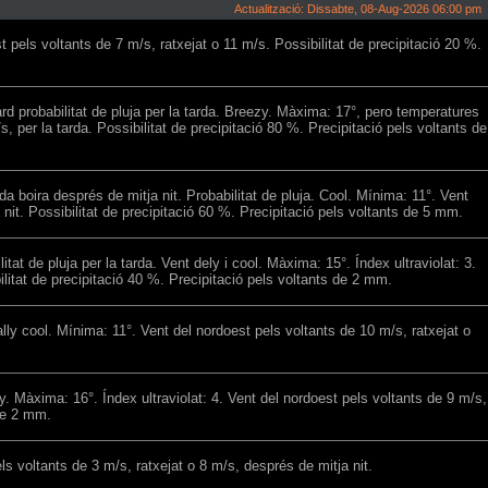
Actualització: Dissabte, 08-Aug-2026 06:00 pm
 pels voltants de 7 m/s, ratxejat o 11 m/s. Possibilitat de precipitació 20 %.
tard probabilitat de pluja per la tarda. Breezy. Màxima: 17°, pero temperatures
, per la tarda. Possibilitat de precipitació 80 %. Precipitació pels voltants de
a boira després de mitja nit. Probabilitat de pluja. Cool. Mínima: 11°. Vent
nit. Possibilitat de precipitació 60 %. Precipitació pels voltants de 5 mm.
tat de pluja per la tarda. Vent dely i cool. Màxima: 15°. Índex ultraviolat: 3.
ilitat de precipitació 40 %. Precipitació pels voltants de 2 mm.
ally cool. Mínima: 11°. Vent del nordoest pels voltants de 10 m/s, ratxejat o
ly. Màxima: 16°. Índex ultraviolat: 4. Vent del nordoest pels voltants de 9 m/s,
 de 2 mm.
ls voltants de 3 m/s, ratxejat o 8 m/s, després de mitja nit.