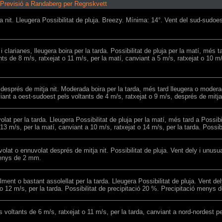
Previsió a Randaberg per Regnskvett
 nit. Lleugera Possibilitat de pluja. Breezy. Mínima: 14°. Vent del sud-sudoest
i clarianes, lleugera boira per la tarda. Possibilitat de pluja per la matí, més 
s de 8 m/s, ratxejat o 11 m/s, per la matí, canviant a 5 m/s, ratxejat o 10 m/s
després de mitja nit. Moderada boira per la tarda, més tard lleugera o moderad
iant a oest-sudoest pels voltants de 4 m/s, ratxejat o 9 m/s, després de mitja 
t per la tarda. Lleugera Possibilitat de pluja per la matí, més tard a Possibili
13 m/s, per la matí, canviant a 10 m/s, ratxejat o 14 m/s, per la tarda. Possib
olat o ennuvolat després de mitja nit. Possibilitat de pluja. Vent dely i unusu
 menys de 2 mm.
ment o bastant assolellat per la tarda. Lleugera Possibilitat de pluja. Vent de
t o 12 m/s, per la tarda. Possibilitat de precipitació 20 %. Precipitació menys
 voltants de 6 m/s, ratxejat o 11 m/s, per la tarda, canviant a nord-nordest pe