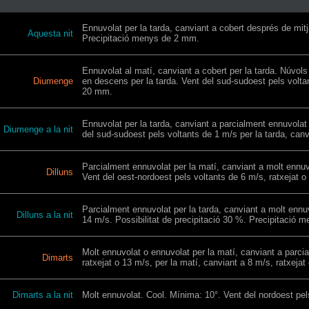
Ennuvolat per la tarda, canviant a cobert després de mitja
Aquesta nit
Precipitació menys de 2 mm.
Ennuvolat al matí, canviant a cobert per la tarda. Núvols 
Diumenge
en descens per la tarda. Vent del sud-sudoest pels voltant
20 mm.
Ennuvolat per la tarda, canviant a parcialment ennuvolat 
Diumenge a la nit
del sud-sudoest pels voltants de 1 m/s per la tarda, canv
Parcialment ennuvolat per la matí, canviant a molt ennuvola
Dilluns
Vent del oest-nordoest pels voltants de 6 m/s, ratxejat o 
Parcialment ennuvolat per la tarda, canviant a molt ennuv
Dilluns a la nit
14 m/s. Possibilitat de precipitació 30 %. Precipitació
Molt ennuvolat o ennuvolat per la matí, canviant a parcial
Dimarts
ratxejat o 13 m/s, per la matí, canviant a 8 m/s, ratxeja
Dimarts a la nit
Molt ennuvolat. Cool. Mínima: 10°. Vent del nordoest pels