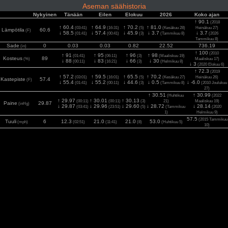
Aseman säähistoria
Nykyinen
Tänään
Eilen
Elokuu
2026
Koko ajan
↑ 90.1
(2018
↑ 60.4
↑ 64.9
↑ 70.2
↑ 81.0
(03:41)
(16:31)
(5)
(Kesäkuu 28)
Heinäkuu 27)
Lämpötila
60.6
(F)
↓ 58.5
↓ 57.4
↓ 45.9
↓ 3.7
↓ 3.7
(01:41)
(00:41)
(3)
(Tammikuu 8)
(2026
Tammikuu 8)
Sade
0
0.03
0.03
0.82
22.52
736.19
(in)
↑ 100
(2010
↑ 91
↑ 95
↑ 96
↑ 98
(01:41)
(06:11)
(3)
(Maaliskuu 19)
Kosteus
89
(%)
Maaliskuu 17)
↓ 88
↓ 83
↓ 66
↓ 30
(00:11)
(16:21)
(3)
(Helmikuu 8)
↓ 3
(2020 Elokuu 6)
↑ 72.3
(2019
↑ 57.2
↑ 59.5
↑ 65.5
↑ 70.2
(03:01)
(16:01)
(5)
(Kesäkuu 27)
Heinäkuu 26)
Kastepiste
57.4
(F)
↓ 55.4
↓ 55.2
↓ 44.6
↓ 0.5
↓ -6.0
(01:41)
(00:11)
(3)
(Tammikuu 8)
(2010 Joulukuu
27)
↑ 30.51
↑ 30.99
(Huhtikuu
(2022
↑ 29.97
↑ 30.01
↑ 30.13
(00:11)
(00:11)
(3)
21)
Maaliskuu 19)
Paine
29.87
(inHg)
↓ 29.87
↓ 29.96
↓ 29.60
↓ 28.72
↓ 28.14
(03:41)
(23:51)
(5)
(Tammikuu
(2020
1)
Helmikuu 9)
57.5
(2015 Tammikuu
Tuuli
6
12.3
21.0
21.0
53.0
(mph)
(02:51)
(11:41)
(8)
(Huhtikuu 5)
10)
80.5
(2015 Tammikuu
Puhuri
15
18.3
24.2
24.2
59.1
(mph)
(02:51)
(11:41)
(8)
(Huhtikuu 5)
10)
1120
(2025 Kesäkuu
2
0
0
527
1081
1113
Aurinko
(00:11)
(16:01)
(1)
(Saattaa 21)
(w/m
)
2)
UV
0.0
0.0
2.2
2.9
3.9
5.4
(Index)
(00:11)
(13:01)
(6)
(Saattaa 24)
(2021 Kesäkuu 24)