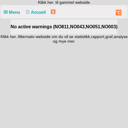
Klikk
her. til gammel webside
X
Menu
Accueil
°C
No active warnings (NO811,NO043,NO051,NO003)
Klikk
her. Alternativ webside
om du vil se statistikk,rapport,graf,analyse
og mye mer.