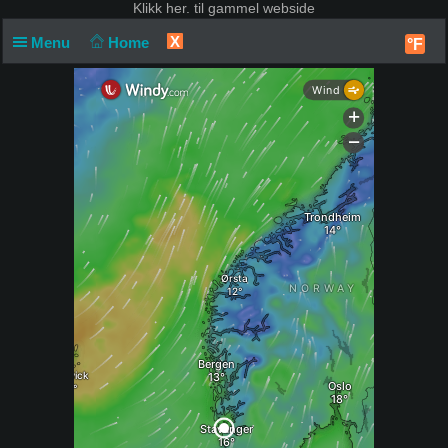
Klikk
her. til gammel webside
X
Menu
Home
°F