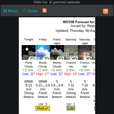
Klikk
her. til gammel webside
X
Menu
Home
°F