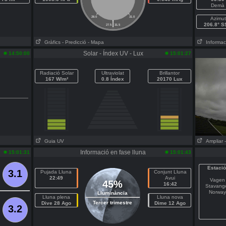
Demà
28.0
31.0
Azimut
|
206.8° 
27.5
31.5
Gràfics
- Predicció
- Mapa
Informaci
Solar - Índex UV - Lux
14:50:00
15:01:27
Radiació Solar
Ultraviolat
Brillantor
167 W/m²
0.8 Índex
20170 Lux
Guia UV
Ampliar
Informació en fase lluna
15:01:31
15:01:43
Estació
3.1
Pujada Lluna
Conjunt Lluna
22:49
Avui
Vagen
45%
16:42
Stavang
Norway
Lluminància
Lluna plena
Lluna nova
Tercer trimestre
Dive 28 Ago
Dime 12 Ago
3.2