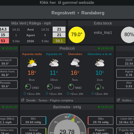
Klikk
her. til gammel webside
Regnskvett • Randaberg
Màx Vent | Ràfega - mph
Extra block
14.3
21
14:11
Avui
14:31
extra_tmp1
79.0°
80%
15
21
1
Agost
6
53
59.1
5 Abr
2026
5 Abr
Predicció
15:01:27
14:00:00
Aquesta tarda
Aquesta nit
Divendres
Divendres a la nit
Sensació
2026
59.0°
22.54
18
11
16
10
beta hum.
Agost
°
°
°
°
56.8°
0.78
9
10
5
2
m/s
m/s
m/s
m/s
Rosada
Ahir
55.6°
0.03
ONO
ONO
NNO
S
<2
<2
<2
<2
mm
20%
mm
20%
mm
10%
mm
20%
Detalls
- Textos
- Pàgina completa
Gràfics
-
Baròmetre - inHg
15:01:27
15:01:27
29.5
fega (Màx)
Mín
Màx
Llum del 
1.1 mph
29.60 inHg
29.78 inHg
16 Hrs 12
29.0
30.0
laireu-vos
Actual
Pujant ↑
Pujada del
29.78
78 mi
1008.5 hPa
28.5
30.5
0.040 inHg
05:39