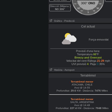
300°
ONO
OSO
ESE
Direcció (Mitjana )
SO
SE
NO 306°
SSO
SSE
S
Gràfics
- Predicció
Cel actual
Força ennuvolat
Previsió d’una hora:
Temperatura
60
°F
Breezy and Overcast
Velocitat del vent-Ràfega
21-29
mph
UVI previsió
4
Pluja
35%
Història
- Aeroport
Terratrèmol
Terratrèmol menor
ATACAMA, CHILE
Avui @ 14:55
Profunditat:
29.6
KM - Distància:
7476
Milles
Terratrèmol menor
SALTA, ARGENTINA
Avui @ 14:48
Profunditat:
227.4
KM - Distància:
7048
Milles