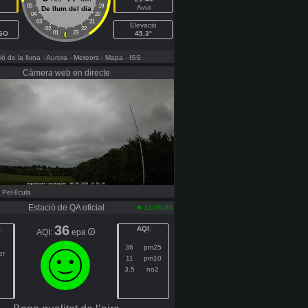
05
19
Avui
De llum del dia
04
20
03
21
Elevació
02
22
SSO
01
23
45.3°
ó de la lluna
- Aurora
- Meteors
- Mapa
- ISS
Càmera web en directe
- Pel·lícula
Estació de QA oficial
12:00:00
36
:
AQI
:
AQI:
epa
36
pm25
er
11
pm10
3.5
no2