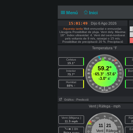
Menú
Inici
15:01:49
Dijo 6 Ago 2026
Aquesta tarda
Molt ennuvolat o ennuvolat.
Lleugera Possibilitat de pluja. Vent dely. Màxima:
18°. Índex ultraviolat: 4. Vent del oest-nordoest
pels voltants de 9 m/s, ratxejat o 15 m/s.
Possibilitat de precipitació 20 %. Precipitació
menys de 2 mm.
Temperatura °F
60
58
62
Celsius
56
64
15.1°
54
66
52
59.2°
68
50
70
Interior
Bom
↑
65.3°
↓
57.6°
48
72
75.7°
46
74
-3.0°
44
76
Humitat
42
78
88% ↑
40
80
|
38
82
36
84
Gràfics
- Predicció
Vent | Ràfega - mph
N
Vent (Mitjana )
Rà
NNO
NNE
11.5 mph
NO
NE
2
11
21
ONO
ENE
3 Bft
En
Vent
Ràfega
O
E
Brisa suau