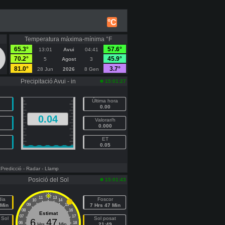
°C
Temperatura màxima-mínima °F
65.3°
57.6°
13:01
Avui
04:41
70.2°
45.9°
5
Agost
3
81.0°
3.7°
28 Jun
2026
8 Gen
Precipitació Avui - in
15:01:27
Última hora
0.00
0.04
Valorar/h
0.000
ET
0.05
 Predicció
- Radar
- Llamp
Posició del Sol
15:01:43
11
13
dia
Foscor
10
14
 Min
09
15
7 Hrs 47 Min
08
16
Estimat
07
17
 Sol
Sol posat
6
47
06
18
Hrs
Min
21:49