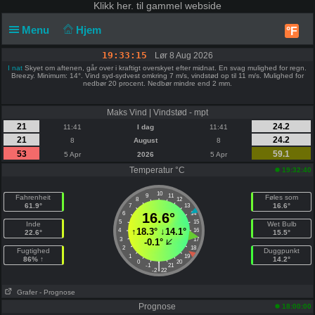
Klikk
her. til gammel webside
Menu
Hjem
°F
19:33:16
Lør 8 Aug 2026
I nat
Skyet om aftenen, går over i kraftigt overskyet efter midnat. En svag mulighed for regn.
Breezy. Minimum: 14°. Vind syd-sydvest omkring 7 m/s, vindstød op til 11 m/s. Mulighed for
nedbør 20 procent. Nedbør mindre end 2 mm.
Maks Vind | Vindstød - mpt
21
24.2
11:41
I dag
11:41
21
24.2
8
August
8
53
59.1
5 Apr
2026
5 Apr
Temperatur °C
19:32:40
10
9
11
Fahrenheit
Føles som
8
12
61.9°
16.6°
7
13
6
16.6°
14
5
15
Inde
Wet Bulb
↑
18.3°
↓
14.1°
4
16
22.6°
15.5°
3
17
-0.1°
2
18
Fugtighed
Duggpunkt
1
19
86% ↑
14.2°
0
20
|
-1
21
-2
22
Grafer
- Prognose
Prognose
18:00:00