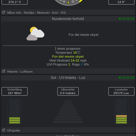
276.1° V
01
23
14.9°
Måne info
- Nordlys
- Meteorer
- Kort
- ISS
Nuværende forhold
19:20:00
For det meste skyet
1 times prognose:
Temperatur
16
°C
For det meste skyet
Vind-Vindstød
14-22
mph
UVI Prognose
1
Regn
6%
Historie
- Lufthavn
Sol - UV-Indeks - Lux
19:32:40
Solstråling
Ultraviolet
Lysstyrke
167 W/m²
0.0 Indeks
20170 Lux
UV-guide