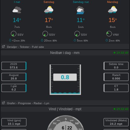
I nat
Søndag
Søndag nat
Mandag
14
17
11
15
°
°
°
°
7
8
1
6
m/s
m/s
m/s
m/s
SSV
SSV
SSV
VNV
<2
20
5
2
mm
20%
mm
80%
mm
60%
mm
40%
Detaljer
- Tekster
- Fuld side
Nedbør i dag - mm
19:32:40
2026
Sidste time
573.6
0.0
August
Rate/t
0.8
20.8
0.000
I går
ET
0.2
1.8
Grafer
- Prognose
- Radar
- Lyn
Vind | Vindstød - mpt
19:32:40
N
Vind (gns)
Vindstød (Maks)
NNV
NNØ
10.1 mpt
NV
NØ
24.2 mpt
6
22
VNV
ØNØ