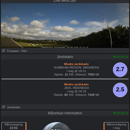
Live WebCam
Forstørre
- Film
Jordskælv
19:31:31
Mindre jordskælv
SUMBAWA REGION, INDONESIA
2.7
I dag @ 19:21
Dybde:
11
KM - Afstand:
7584
Mil
Mindre jordskælv
JAVA, INDONESIA
2.5
I dag @ 19:19
Dybde:
80
KM - Afstand:
7349
Mil
Jordskælv
Månefase information
19:33:10
Måneopgang
Månenedgang
23:52
I dag