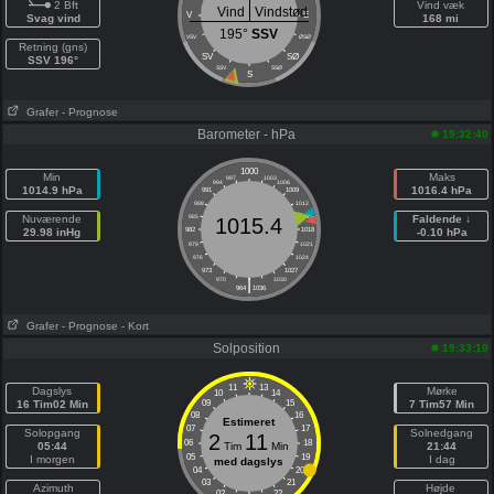
2 Bft
Vind væk
Vind
Vindstød
V
E
Svag vind
168 mi
195°
SSV
VSV
ØSØ
Retning (gns)
SV
SØ
SSV 196°
SSV
SSØ
S
Grafer
- Prognose
Barometer - hPa
19:32:40
1000
Min
Maks
997
1003
994
1006
1014.9 hPa
1016.4 hPa
991
1009
988
1012
Nuværende
985
1015
Faldende ↓
1015.4
29.98 inHg
982
1018
-0.10 hPa
979
1021
976
1024
973
1027
|
970
1030
964
1036
Grafer
- Prognose
- Kort
Solposition
19:33:10
11
13
Dagslys
Mørke
10
14
16 Tim02 Min
09
15
7 Tim57 Min
08
16
Estimeret
07
17
Solopgang
Solnedgang
2
11
06
18
05:44
Tim
Min
21:44
05
19
I morgen
I dag
med dagslys
04
20
03
21
Azimuth
Højde
02
22