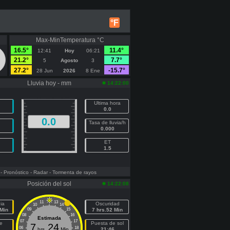
°F
Max-MinTemperatura °C
16.5°
11.4°
12:41
Hoy
06:21
21.2°
7.7°
5
Agosto
3
27.2°
-15.7°
28 Jun
2026
8 Ene
Lluvia hoy - mm
14:22:00
Ultima hora
0.0
0.0
Tasa de lluvia/h
0.000
ET
1.5
- Pronóstico
- Radar
- Tormenta de rayos
Posición del sol
14:22:08
11
13
ia
Oscuridad
10
14
 Min
09
15
7 hrs.52 Min
08
16
Estimada
07
17
e
Puesta de sol
7
24
06
18
hrs.
Min
21:46