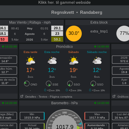
Klikk
her. til gammel webside
Regnskvett • Randaberg
Max Viento | Ráfaga - mph
Extra block
16.1
20.1
00:41
Hoy
01:01
extra_tmp1
30.0°
77%
18.1
23
6
Agosto
6
53
59.1
5 Abr
2026
5 Abr
Pronóstico
14:22:00
14:00:00
Esta tarde
Esta noche
Sábado
Sábado noche
ensación
2026
14.8°
572.6
17
12
19
12
ulbo húm.
Agosto
°
°
°
°
12.7°
19.8
3
3
5
6
m/s
m/s
m/s
m/s
to de rocío
Ayer
11.0°
1.0
ONO
SSE
SSO
SSO
-
<2
<2
<2
mm
20%
mm
20%
mm
10%
Detalles
- Textos
- Página completa
Gráficos
Baromettro - hPa
14:22:00
14:22:00
1000
faga (Max)
Min
Max
Luz del d
997
1003
994
1006
0.0 mph
1015.0 hPa
1017.9 hPa
16 hrs.07
991
1009
988
1012
stancia del
Actual
985
1015
Aumentando ↑
Amanec
1017.9
viento
30.06 inHg
982
1018
0.10 hPa
05:41