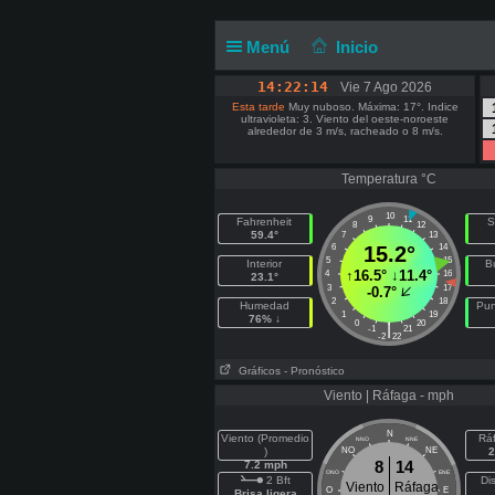
Menú
Inicio
14:22:14
Vie 7 Ago 2026
Esta tarde
Muy nuboso. Máxima: 17°. Indice
ultravioleta: 3. Viento del oeste-noroeste
alrededor de 3 m/s, racheado o 8 m/s.
Temperatura °C
10
9
11
Fahrenheit
S
8
12
59.4°
7
13
6
15.2°
14
5
15
Interior
B
↑
16.5°
↓
11.4°
4
16
23.1°
3
17
-0.7°
2
18
Humedad
Pun
1
19
76% ↓
0
20
|
-1
21
-2
22
Gráficos
- Pronóstico
Viento | Ráfaga - mph
N
Viento (Promedio
Rá
NNO
NNE
)
NO
NE
2
8
14
7.2 mph
ONO
ENE
2 Bft
Di
Viento
Ráfaga
O
E
Brisa ligera