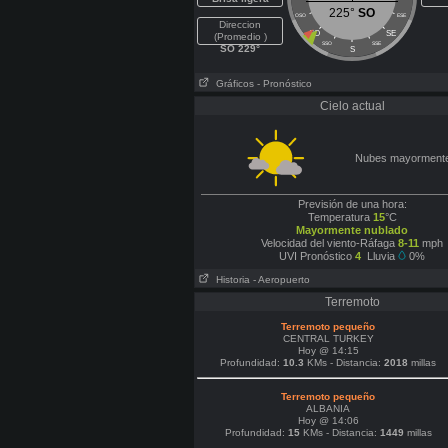
225°
SO
OSO
ESE
Direccion
SO
SE
(Promedio )
SSO
SSE
SO 229°
S
Gráficos
- Pronóstico
Cielo actual
Nubes mayormente
Previsión de una hora:
Temperatura
15
°C
Mayormente nublado
Velocidad del viento-Ráfaga
8-11
mph
UVI Pronóstico
4
Lluvia
0%
Historia
- Aeropuerto
Terremoto
Terremoto pequeño
CENTRAL TURKEY
Hoy @ 14:15
Profundidad:
10.3
KMs - Distancia:
2018
millas
Terremoto pequeño
ALBANIA
Hoy @ 14:06
Profundidad:
15
KMs - Distancia:
1449
millas