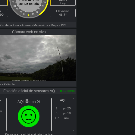
05
19
a
Hoy
de luz del día
04
20
03
21
h
Elevacion
02
22
SSO
01
23
46.7°
ón de la luna
- Aurora
- Meteoritos
- Mapa
- ISS
Cámara web en vivo
r
- Película
Estación oficial de sensores AQ
12:00:00
8
n
:
AQI
:
AQI:
epa
8
pm25
er
3
pm10
1.7
no2