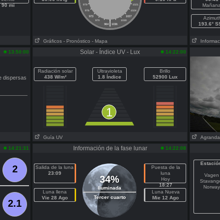
90 mi
Mañan
979
1021
976
1024
973
1027
Azimut
|
970
1030
193.6° 
964
1036
Gráficos
- Pronóstico
- Mapa
Informaci
Solar - Índice UV - Lux
13:50:00
14:22:00
Radiación solar
Ultravioleta
Brillo
438 W/m²
1.8 Índice
52900 Lux
 dispersas
1
Guía UV
Agranda
Información de la fase lunar
14:21:31
14:22:08
Estació
2
Salida de la luna
Puesta de la
23:09
luna
Vagen
34%
Hoy
Stavang
18:27
Norway
Iluminada
Luna llena
Luna Nueva
Tercer cuarto
Vie 28 Ago
Mie 12 Ago
2.1