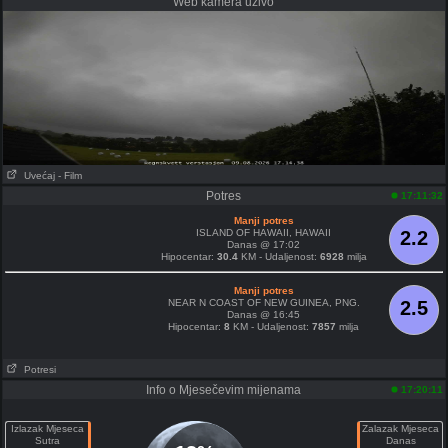
Web kamera uživo
Uvećaj
- Film
Potres
17:11:32
Manji potres
ISLAND OF HAWAII, HAWAII
2.2
Danas @ 17:02
Hipocentar:
30.4
KM - Udaljenost:
6928
milja
Manji potres
NEAR N COAST OF NEW GUINEA, PNG.
2.5
Danas @ 16:45
Hipocentar:
8
KM - Udaljenost:
7857
milja
Potresi
Info o Mjesečevim mijenama
17:20:11
Izlazak Mjeseca
Zalazak Mjeseca
Sutra
Danas