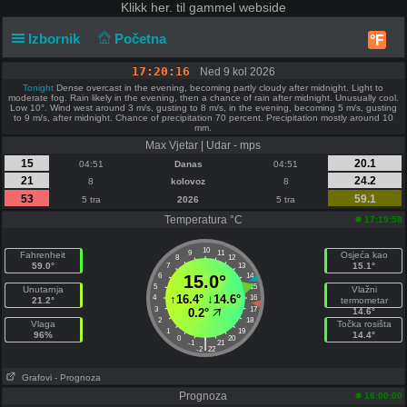
Klikk
her. til gammel webside
Izbornik
Početna
°F
17:20:17
Ned 9 kol 2026
Tonight
Dense overcast in the evening, becoming partly cloudy after midnight. Light to
moderate fog. Rain likely in the evening, then a chance of rain after midnight. Unusually cool.
Low 10°. Wind west around 3 m/s, gusting to 8 m/s, in the evening, becoming 5 m/s, gusting
to 9 m/s, after midnight. Chance of precipitation 70 percent. Precipitation mostly around 10
mm.
Max Vjetar | Udar - mps
15
20.1
04:51
Danas
04:51
21
24.2
8
kolovoz
8
53
59.1
5 tra
2026
5 tra
Temperatura °C
17:19:58
10
9
11
Fahrenheit
Osjeća kao
8
12
59.0°
15.1°
7
13
6
15.0°
14
5
15
Unutarnja
Vlažni
↑
16.4°
↓
14.6°
4
16
21.2°
termometar
3
17
0.2°
14.6°
2
18
Vlaga
Točka rosišta
1
19
96%
14.4°
0
20
|
-1
21
-2
22
Grafovi
- Prognoza
Prognoza
16:00:00