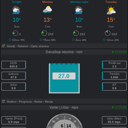
Tonight
Monday
Monday night
Tuesday
10
13
10
15
°
°
°
°
3
7
9
7
m/s
m/s
m/s
m/s
Z
ZSZ
ZSZ
SSZ
10
<5
2
<2
mm
70%
mm
50%
mm
40%
mm
20%
Detalji
- Tekstovi
- Cijela stranica
Današnje oborine - mm
17:19:58
2026
Prošli sat
600.6
3.2
kolovoz
Trend/s
27.0
47.8
3.600
Jučer
ET
0.8
0.6
Grafovi
- Prognoza
- Radar
- Munja
Vjetar | Udar - mps
17:19:58
J
Vjetar (Prosj)
Udar (Max)
SSZ
SSI
6.9 mps
SZ
SI
20.0 mps
6
14
ZSZ
ISI