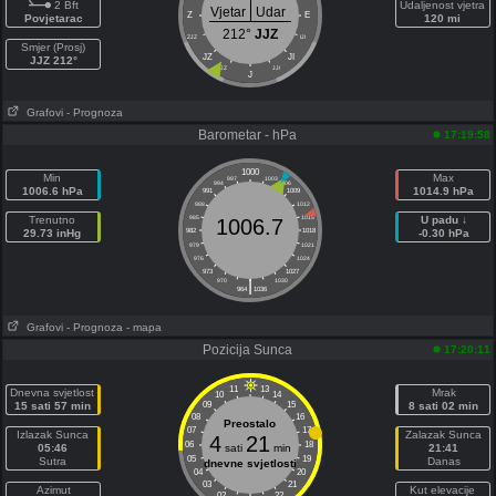
2 Bft
Udaljenost vjetra
Vjetar
Udar
Z
E
Povjetarac
120 mi
212°
JJZ
ZJZ
IJI
Smjer (Prosj)
JZ
JI
JJZ 212°
JJZ
JJI
J
Grafovi
- Prognoza
Barometar - hPa
17:19:58
1000
Min
Max
997
1003
994
1006
1006.6 hPa
1014.9 hPa
991
1009
988
1012
Trenutno
985
1015
U padu ↓
1006.7
29.73 inHg
982
1018
-0.30 hPa
979
1021
976
1024
973
1027
|
970
1030
964
1036
Grafovi
- Prognoza
- mapa
Pozicija Sunca
17:20:11
11
13
Dnevna svjetlost
Mrak
10
14
15 sati 57 min
09
15
8 sati 02 min
08
16
Preostalo
07
17
Izlazak Sunca
Zalazak Sunca
4
21
06
18
05:46
sati
min
21:41
05
19
Sutra
Danas
dnevne svjetlosti
04
20
03
21
Azimut
Kut elevacije
02
22