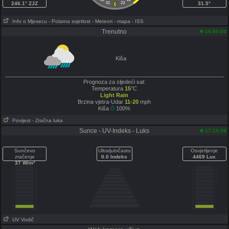
246.1° ZJZ
01
23
31.5°
Info o Mjesecu
- Polarna svjetlost
- Meteori
- mapa
- ISS
Trenutno
16:50:00
Kiša
Prognoza za sljedeći sat:
Temperatura
15
°C
Light Rain
Brzina vjetra-Udar
11-20
mph
Kiša
100%
Povijest
- Zračna luka
Sunce - UV-Indeks - Luks
17:19:58
Sunčevo
Ultraljubičasto
Osvjetljenje
zračenje
0.0 Indeks
4469 Lux
37 W/m²
UV Vodič