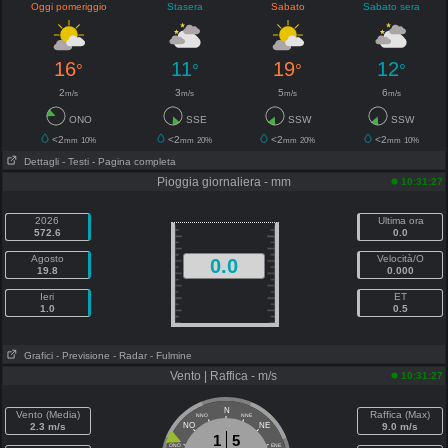
Oggi pomeriggio
Stasera
Sabato
Sabato sera
16
11
19
12
°
°
°
°
2
3
5
6
m/s
m/s
m/s
m/s
ONO
SSE
SSW
SSW
<2
<2
<2
<2
mm
10%
mm
20%
mm
20%
mm
10%
Dettagli
- Testi
- Pagina completa
Pioggia giornaliera - mm
10:31:27
2026
Ultima ora
572.6
0.0
Agosto
Velocità/O
0.0
19.8
0.000
Ieri
ET
1.0
0.5
Grafici
- Previsione
- Radar
- Fulmine
Vento | Raffica - m/s
10:31:27
N
Vento (Media)
Raffica (Max)
NNO
NNE
2.3 m/s
NO
NE
9.0 m/s
1
5
ONO
ENE