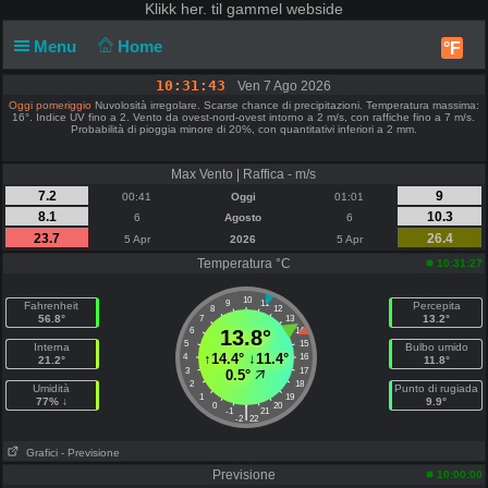
Klikk
her. til gammel webside
Menu
Home
°F
10:31:43
Ven 7 Ago 2026
Oggi pomeriggio
Nuvolosità irregolare. Scarse chance di precipitazioni. Temperatura massima:
16°. Indice UV fino a 2. Vento da ovest-nord-ovest intorno a 2 m/s, con raffiche fino a 7 m/s.
Probabilità di pioggia minore di 20%, con quantitativi inferiori a 2 mm.
Max Vento | Raffica - m/s
7.2
9
00:41
Oggi
01:01
8.1
10.3
6
Agosto
6
23.7
26.4
5 Apr
2026
5 Apr
Temperatura °C
10:31:27
10
9
11
Fahrenheit
Percepita
8
12
56.8°
13.2°
7
13
6
13.8°
14
5
15
Interna
Bulbo umido
↑
14.4°
↓
11.4°
4
16
21.2°
11.8°
3
17
0.5°
2
18
Umidità
Punto di rugiada
1
19
77% ↓
9.9°
0
20
|
-1
21
-2
22
Grafici
- Previsione
Previsione
10:00:00