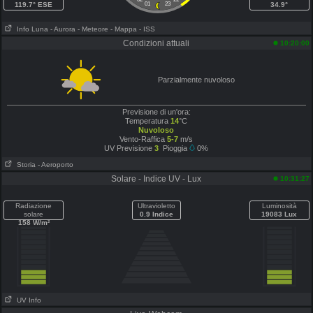
119.7° ESE
01
23
34.9°
Info Luna
- Aurora
- Meteore
- Mappa
- ISS
Condizioni attuali
10:20:00
Parzialmente nuvoloso
Previsione di un'ora:
Temperatura
14
°C
Nuvoloso
Vento-Raffica
5-7
m/s
UV Previsione
3
Pioggia
0%
Storia
- Aeroporto
Solare - Indice UV - Lux
10:31:27
Radiazione
Ultravioletto
Luminosità
solare
0.9 Indice
19083 Lux
158 W/m²
UV Info