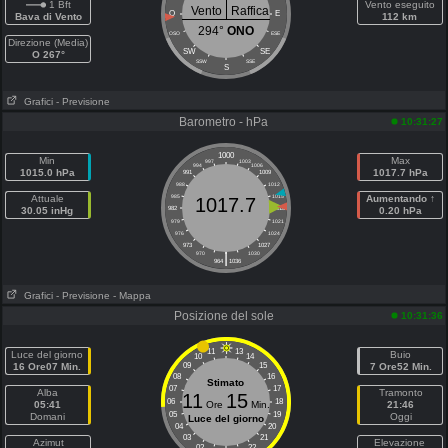
1 Bft
Vento eseguito
Vento
Raffica
O
E
Bava di Vento
112 km
294°
ONO
OSO
ESE
Direzione (Media)
SW
SE
O 267°
SSW
SSE
S
Grafici
- Previsione
Barometro - hPa
10:31:27
1000
Min
Max
997
1003
994
1006
1015.0 hPa
1017.7 hPa
991
1009
988
1012
Attuale
985
1015
Aumentando ↑
1017.7
30.05 inHg
982
1018
0.20 hPa
979
1021
976
1024
973
1027
|
970
1030
964
1036
Grafici
- Previsione
- Mappa
Posizione del sole
10:31:36
11
13
Luce del giorno
Buio
10
14
16 Ore07 Min.
09
15
7 Ore52 Min.
08
16
Stimato
07
17
Alba
Tramonto
11
15
06
18
05:41
Ore
Min.
21:46
05
19
Domani
Oggi
Luce del giorno
04
20
03
21
Azimut
Elevazione
02
22