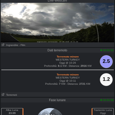
Live-Webcam
Ingrandire
- Film
Dati terremoto
10:31:31
Terremoto minore
WESTERN TURKEY
2.5
Oggi @ 10:26
Profondità:
8.1
KM - Distanza:
2916
KM
Terremoto minore
WESTERN TURKEY
1.2
Oggi @ 10:11
Profondità:
7
KM - Distanza:
2721
KM
Terremoti
Fase lunare
10:31:36
Alba Luna
Tramonto Luna
23:09
Oggi