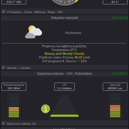
218.7° SW
01
23
42.1°
O Księżycu
- Zorza
- Meteory
- Mapa
- ISS
Aktualne warunki
15:20:00
Pochmurno
Prognoza na najbliższą godzinę:
Temperatura
17
°C
Breezy and Mostly Cloudy
Prędkość wiatru-Porywy
26-41
km/h
UVI prognoza
4
Deszcz
32%
Historia
- Lotnisko
Nasłonecznienie - UVI - Fotometria
15:38:37
Promieniowanie
UV
Jasność
332 W/m²
1.4 Indeks
40098 Lux
1
Zalecenia indeksu UV