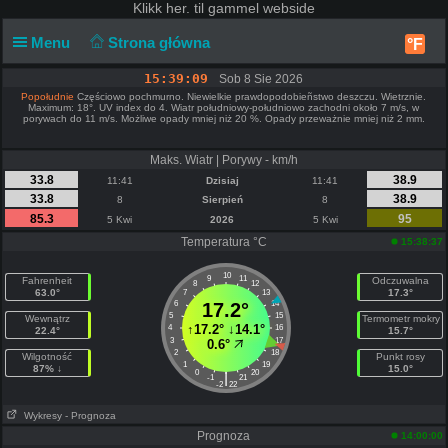
Klikk
her. til gammel webside
Menu
Strona główna
°F
15:39:10
Sob 8 Sie 2026
Popołudnie
Częściowo pochmurno. Niewielkie prawdopodobieñstwo deszczu. Wietrznie.
Maximum: 18°. UV index do 4. Wiatr południowy-południowo zachodni około 7 m/s, w
porywach do 11 m/s. Możliwe opady mniej niż 20 %. Opady przeważnie mniej niż 2 mm.
Maks. Wiatr | Porywy - km/h
33.8
38.9
11:41
Dzisiaj
11:41
33.8
38.9
8
Sierpień
8
85.3
95
5 Kwi
2026
5 Kwi
Temperatura °C
15:38:37
10
9
11
Fahrenheit
Odczuwalna
8
12
63.0°
17.3°
7
13
6
17.2°
14
5
15
Wewnątrz
Termometr mokry
↑
17.2°
↓
14.1°
4
16
22.4°
15.7°
3
17
0.6°
2
18
Wilgotność
Punkt rosy
1
19
87% ↓
15.0°
0
20
|
-1
21
-2
22
Wykresy
- Prognoza
Prognoza
14:00:00