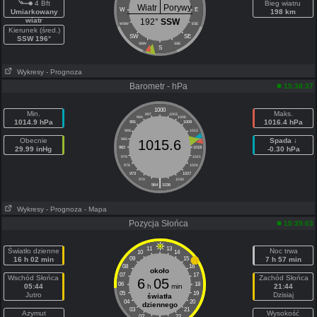
4 Bft
Bieg wiatru
Wiatr
Porywy
W
E
Umiarkowany
198 km
wiatr
192°
SSW
WSW
ESE
Kierunek (śred.)
SW
SE
SSW 196°
SSW
SSE
S
Wykresy
- Prognoza
Barometr - hPa
15:38:37
1000
Min.
Maks.
997
1003
994
1006
1014.9 hPa
1016.4 hPa
991
1009
988
1012
Obecnie
985
1015
Spada ↓
1015.6
29.99 inHg
982
1018
-0.30 hPa
979
1021
976
1024
973
1027
|
970
1030
964
1036
Wykresy
- Prognoza
- Mapa
Pozycja Słońca
15:39:03
11
13
Światło dzienne
Noc trwa
10
14
16 h 02 min
09
15
7 h 57 min
08
16
około
07
17
Wschód Słońca
Zachód Słońca
6
05
06
18
05:44
h
min
21:44
05
19
Jutro
Dzisiaj
światła
04
20
dziennego
03
21
Azymut
Wysokość
02
22