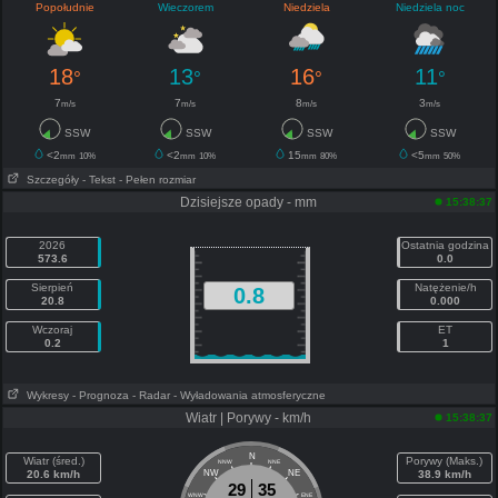
Popołudnie
Wieczorem
Niedziela
Niedziela noc
18
13
16
11
°
°
°
°
7
7
8
3
m/s
m/s
m/s
m/s
SSW
SSW
SSW
SSW
<2
<2
15
<5
mm
10%
mm
10%
mm
80%
mm
50%
Szczegóły
- Tekst
- Pełen rozmiar
Dzisiejsze opady - mm
15:38:37
2026
Ostatnia godzina
573.6
0.0
Sierpień
Natężenie/h
0.8
20.8
0.000
Wczoraj
ET
0.2
1
Wykresy
- Prognoza
- Radar
- Wyładowania atmosferyczne
Wiatr | Porywy - km/h
15:38:37
N
Wiatr (śred.)
Porywy (Maks.)
NNW
NNE
20.6 km/h
NW
NE
38.9 km/h
29
35
WNW
ENE