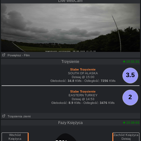
Live WebCam
Powiększ
- Film
Trzęsienie
15:31:31
Slabe Trzęsienie
SOUTH OF ALASKA
3.5
Dzisiaj @ 15:00
Głebokość:
34.8
KMs - Odległość:
7256
KMs
Slabe Trzęsienie
EASTERN TURKEY
2
Dzisiaj @ 14:53
Głebokość:
8.9
KMs - Odległość:
3476
KMs
Trzęsienia ziemi
Fazy Księżyca
15:39:03
Wschód
Zachód Księżyca
Księżyca
Dzisiaj