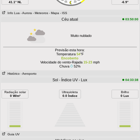
41.1° NL
01
23
-6.9°
Info Lua
- Aurora
- Meteoros
- Mapa
- ISS
Céu atual
03:50:00
Muito nublado
Previsão esta hora:
Temperatura
54
°F
Encoberto
Velocidade do vento-Rajada
15-23
mph
Chuva
52%
Histórico
- Aeroporto
Sol - Índice UV - Lux
04:33:38
Radiação solar
Ultravioleta
Brilho
0 W/m²
0.0 Índice
0 Lux
Guia UV