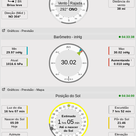
2 Bft
Distância do
Vento
Rajada
O
E
Brisa leve
vento
38 mi
292°
ONO
OSO
LSL
Direção (Méd )
SO
SL
NO 304°
SSO
SSL
S
Gráficos
- Previsão
Barômetro - inHg
04:33:38
29.5
Min
Max
29.97 inHg
30.02 inHg
29.0
30.0
Atual
Aumentando ↑
30.02
1016.6 hPa
28.5
30.5
0.010 inHg
28.0
31.0
|
27.5
31.5
Gráficos
- Previsão
- Mapa
Posição do Sol
04:34:00
11
13
Luz do dia
Escuridão
10
14
16 hrs 07 min
09
15
7 hrs 52 min
08
16
Estimado
07
17
Nascer do Sol
Pôr do Sol
1
05
06
18
05:39
hrs
min
21:46
05
19
Hoje
Hoje
Até o nascer
04
20
do Sol
03
21
Azimute
Elevação
02
22