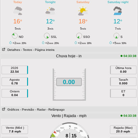
Today
Tonight
Saturday
Saturday night
16
12
18
12
°
°
°
°
5
3
5
7
m/s
m/s
m/s
m/s
NO
SSL
SSO
S
<2
<2
<2
<5
mm
20%
mm
20%
mm
30%
mm
50%
Detalhes
- Textos
- Página inteira
Chuva hoje - in
04:33:38
2026
Última hora
22.54
0.00
Agosto
Taxa/h
0.00
0.78
0.000
Ontem
ET
0.04
0
Gráficos
- Previsão
- Radar
- Relâmpago
Vento | Rajada - mph
04:33:38
N
Vento (Méd )
Rajada (Max)
NNO
NNL
7.8 mph
NO
NL
20.0 mph
8
15
ONO
LNL