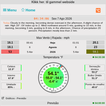
Klikk
her. til gammel webside
Menu
Home
°C
04:34:06
Sex 7 Ago 2026
Today
Cloudy in the morning, becoming dense overcast in the afternoon. A slight chance of
rain. High 16°. UV index up to 2. Wind northwest around 5 m/s, gusting to 10 m/s, in the
morning, becoming 3 m/s, gusting to 8 m/s, in the afternoon. Chance of precipitation 20
percent. Precipitation mostly less than 2 mm.
Max Vento | Rajada - mph
16.1
20.1
00:41
Hoje
01:01
18.1
23
6
Agosto
6
53
59.1
5 Abr
2026
5 Abr
Temperatura °F
04:33:38
50
48
52
Celsius
Sensação
46
54
12.3°
térmica
44
56
42
54.1°
58
53.2°
40
60
Interno
Bulbo Úmido
↑
55.0°
↓
54.1°
38
62
67.8°
51.3°
36
64
-0.4°
34
66
Umidade
Ponto de orvalho
32
68
85% ↓
49.6°
30
70
|
28
72
26
74
Gráficos
- Previsão
Previsão
04:00:00