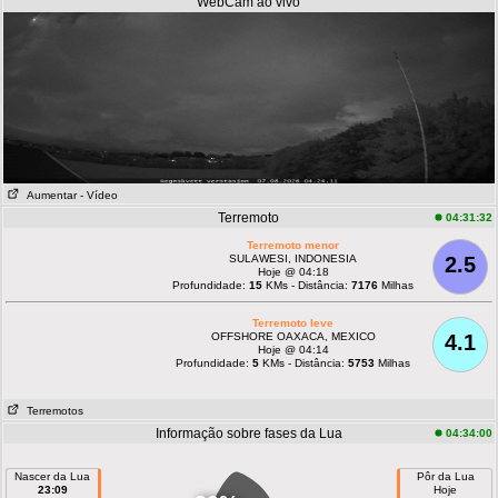
WebCam ao vivo
Aumentar
- Vídeo
Terremoto
04:31:32
Terremoto menor
SULAWESI, INDONESIA
2.5
Hoje @ 04:18
Profundidade:
15
KMs - Distância:
7176
Milhas
Terremoto leve
OFFSHORE OAXACA, MEXICO
4.1
Hoje @ 04:14
Profundidade:
5
KMs - Distância:
5753
Milhas
Terremotos
Informação sobre fases da Lua
04:34:00
Nascer da Lua
Pôr da Lua
23:09
Hoje