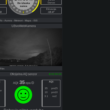
05
19
Danas
Do izlaska
04
20
sunca
03
21
Elevacija
02
22
SI
01
23
-10.4°
fo
- Aurora
- Meteori
- Mapa
- ISS
UživoWebKamera
 Film
Oficijelna AQ senzor
02:00:00
35
:
AQI
:
AQI:
epa
35
pm25
er
10
pm10
3.1
no2