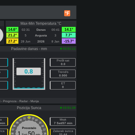
°F
Max-Min Temperatura °C
14.6°
14.1°
02:31
Danas
00:41
21.2°
7.7°
5
Avgusta
3
27.2°
-15.7°
28 Jun
2026
8 Jan
Padavine danas - mm
03:51:11
Prošli sat
0.0
0.8
a
Trend/s
0.000
ET
0
i
- Prognoza
- Radar
- Munja
Pozicija Sunca
03:51:39
11
13
a
Mrak
10
14
 min
09
15
7 Sati57 min
08
16
Preostalo
07
17
nca
Zalazak sunca
1
50
06
18
Sati
min
21:44