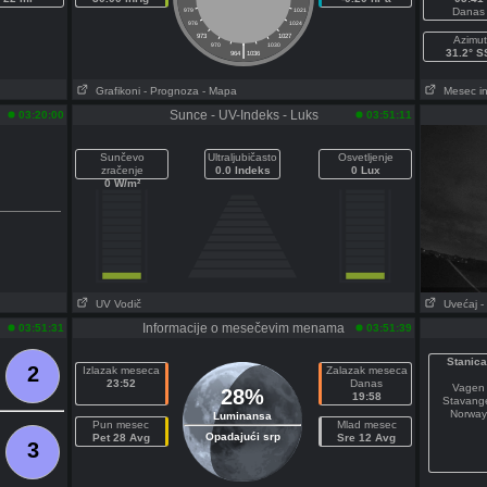
Danas
979
1021
976
1024
973
1027
Azimut
|
970
1030
31.2° S
964
1036
Grafikoni
- Prognoza
- Mapa
Mesec in
Sunce - UV-Indeks - Luks
03:20:00
03:51:11
Sunčevo
Ultraljubičasto
Osvetljenje
zračenje
0.0 Indeks
0 Lux
0 W/m²
UV Vodič
Uvećaj
-
Informacije o mesečevim menama
03:51:31
03:51:39
Stanica
2
Izlazak meseca
Zalazak meseca
23:52
Danas
Vagen
28%
19:58
Stavang
Norway
Luminansa
Pun mesec
Mlad mesec
Opadajući srp
Pet 28 Avg
Sre 12 Avg
3