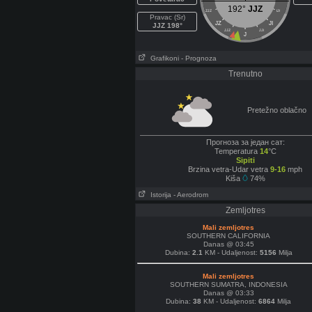
192°
JJZ
ZJZ
IJI
Pravac (Sr)
JZ
JI
JJZ 198°
JJZ
JJI
J
Grafikoni
- Prognoza
Trenutno
Pretežno oblačno
Прогноза за један сат:
Temperatura
14
°C
Sipiti
Brzina vetra-Udar vetra
9-16
mph
Kiša
74%
Istorija
- Aerodrom
Zemljotres
Mali zemljotres
SOUTHERN CALIFORNIA
Danas @ 03:45
Dubina:
2.1
KM - Udaljenost:
5156
Milja
Mali zemljotres
SOUTHERN SUMATRA, INDONESIA
Danas @ 03:33
Dubina:
38
KM - Udaljenost:
6864
Milja