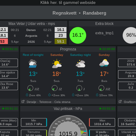
Klikk
her. til gammel webside
Regnskvett • Randaberg
Max Vetar | Udar vetra - mps
Extra block
12.1
16.1
00:21
Danas
02:21
extra_tmp1
16.1°
96%
18.1
23
6
Avgusta
6
53
59.1
5 Apr
2026
5 Apr
Prognoza
03:51:11
22:00:00
Rest of tonight
Saturday
Saturday night
Sunday
Osećaj
2026
14.6°
573.6
13
18
13
17
žne sijalice
Avgust
°
°
°
°
14.4°
20.8
5
5
7
8
m/s
m/s
m/s
m/s
ačka Rose
Juče
13.6°
0.2
JJZ
JZ
J
JJZ
2
<2
<2
10
mm
40%
mm
30%
mm
10%
mm
70%
Detalje
- Tekstove
- Cela strana
Grafikon
Vaz.pritisak - hPa
03:51:11
03:51:11
1000
 vetra (Max)
Min
Max
Obdanic
997
1003
994
1006
6.0 mps
1015.7 hPa
1016.4 hPa
16 Sati02
991
1009
988
1012
Kaputa
Trenutno
985
1015
U padu ↓
Izlazak su
1015.9
22 mi
30.00 inHg
982
1018
-0.20 hPa
05:41