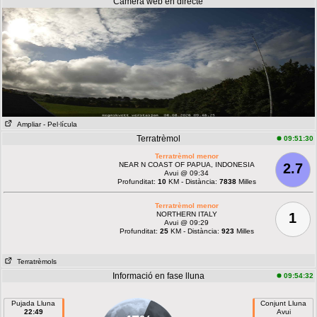
Càmera web en directe
Ampliar
- Pel·lícula
Terratrèmol
09:51:30
Terratrèmol menor
NEAR N COAST OF PAPUA, INDONESIA
2.7
Avui @ 09:34
Profunditat:
10
KM - Distància:
7838
Milles
Terratrèmol menor
NORTHERN ITALY
1
Avui @ 09:29
Profunditat:
25
KM - Distància:
923
Milles
Terratrèmols
Informació en fase lluna
09:54:32
Pujada Lluna
Conjunt Lluna
22:49
Avui