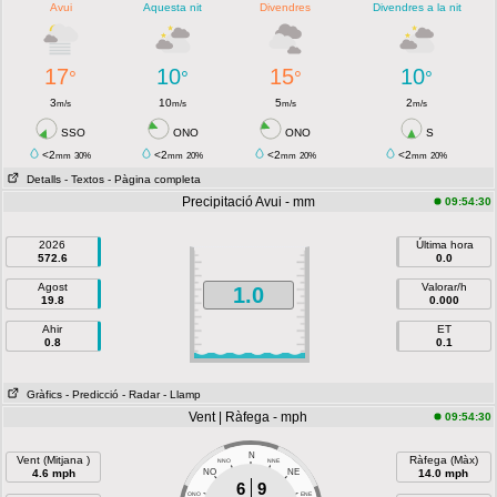
Avui
Aquesta nit
Divendres
Divendres a la nit
17
10
15
10
°
°
°
°
3
10
5
2
m/s
m/s
m/s
m/s
SSO
ONO
ONO
S
<2
<2
<2
<2
mm
30%
mm
20%
mm
20%
mm
20%
Detalls
- Textos
- Pàgina completa
Precipitació Avui - mm
09:54:30
2026
Última hora
572.6
0.0
Agost
Valorar/h
1.0
19.8
0.000
Ahir
ET
0.8
0.1
Gràfics
- Predicció
- Radar
- Llamp
Vent | Ràfega - mph
09:54:30
N
Vent (Mitjana )
Ràfega (Màx)
NNO
NNE
4.6 mph
NO
NE
14.0 mph
6
9
ONO
ENE