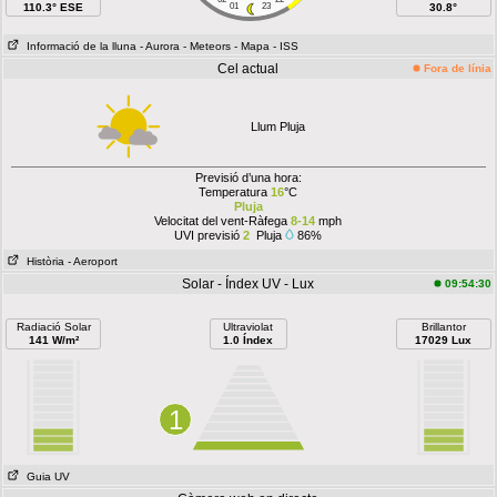
110.3° ESE
01
23
30.8°
Informació de la lluna
- Aurora
- Meteors
- Mapa
- ISS
Cel actual
Fora de línia
Llum Pluja
Previsió d’una hora:
Temperatura
16
°C
Pluja
Velocitat del vent-Ràfega
8-14
mph
UVI previsió
2
Pluja
86%
Història
- Aeroport
Solar - Índex UV - Lux
09:54:30
Radiació Solar
Ultraviolat
Brillantor
141 W/m²
1.0 Índex
17029 Lux
1
Guia UV