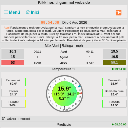
Klikk
her. til gammel webside
Menú
Inici
°F
09:54:39
Dijo 6 Ago 2026
Avui
Parcialment o molt ennuvolat per la matí, canviant a molt ennuvolat o ennuvolat per la
tarda. Moderada boira per la matí. Lleugera Possibilitat de pluja per la matí, més tard a
Possibilitat de pluja per la tarda. Breezy. Màxima: 17°. Índex ultraviolat: 2. Vent del sud-
sudoest pels voltants de 3 m/s, ratxejat o 15 m/s, per la matí, canviant a oest-nordoest pels
voltants de 7 m/s, ratxejat o 14 m/s, per la tarda. Possibilitat de precipitació 30 %. Precipitació
menys de 2 mm.
Màx Vent | Ràfega - mph
10.3
19.5
00:11
Avui
00:11
15
19.5
1
Agost
1
53
59.1
5 Abr
2026
5 Abr
Temperatura °C
09:54:30
10
9
11
Fahrenheit
Sensació
8
12
60.6°
16.0°
7
13
6
15.9°
14
5
15
Interior
Bombeta hum.
↑
15.9°
↓
14.2°
4
16
24.3°
15.4°
3
17
0.2°
2
18
Humitat
Rosada
1
19
94% ↓
14.9°
0
20
|
-1
21
-2
22
Gràfics
- Predicció
Predicció
08:00:00