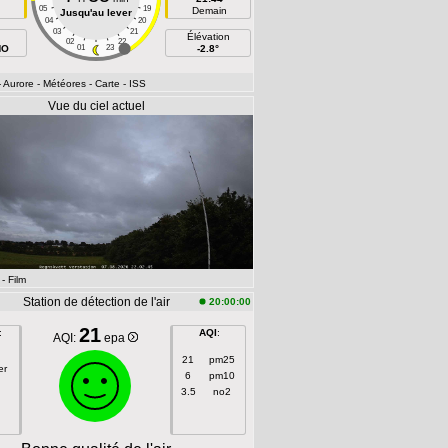
05
19
n
Demain
Jusqu'au lever
04
20
03
21
Élévation
02
22
NO
01
23
-2.8°
- Aurore
- Météores
- Carte
- ISS
Vue du ciel actuel
- Film
Station de détection de l'air
20:00:00
21
:
AQI
:
AQI:
epa
21
pm25
er
6
pm10
3.5
no2