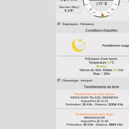
175°
S
OSO
ESE
Direction (Moy.)
SO
SE
S 176°
SSO
SSE
S
Graphiques
- Prévisions
Conditions Actuelles
Partiellement nuag
Prévisions d'une heure:
Température
14
°C
Bruine
Vitesse du Vent -Rafale
4-5
m/s
Pluie
38%
Climatologie
- Aéroport
Tremblements de terre
Tremblement de terre mineur
KEPULAUAN TALAUD, INDONESIA
Aujourd'hui @ 21:51
Profondeur:
10
KMs - Distance:
11316
KMs
Tremblement de terre léger
MADAGASCAR
Aujourd'hui @ 21:48
Profondeur:
10
KMs - Distance:
9063
KMs