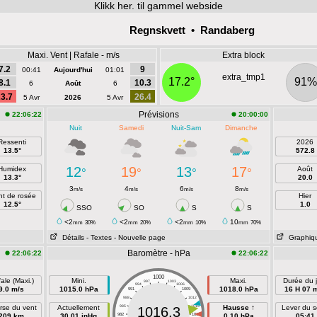
Klikk
her. til gammel webside
Regnskvett • Randaberg
Maxi. Vent | Rafale - m/s
Extra block
7.2
9
00:41
Aujourd'hui
01:01
extra_tmp1
17.2°
91%
8.1
10.3
6
Août
6
3.7
26.4
5 Avr
2026
5 Avr
Prévisions
22:06:22
20:00:00
Nuit
Samedi
Nuit-Sam
Dimanche
Ressenti
2026
13.5°
572.8
12
19
13
17
Humidex
Août
°
°
°
°
13.3°
20.0
3
4
6
8
m/s
m/s
m/s
m/s
nt de rosée
Hier
12.5°
1.0
SSO
SO
S
S
<2
<2
<2
10
mm
30%
mm
20%
mm
10%
mm
70%
Détails
- Textes
- Nouvelle page
Graphiq
Baromètre - hPa
22:06:22
22:06:22
1000
ale (Maxi.)
Mini.
Maxi.
Durée du j
997
1003
994
1006
9.0 m/s
1015.0 hPa
1018.0 hPa
16 H 07 
991
1009
988
1012
rse du vent
Actuellement
985
1015
Hausse ↑
Lever du so
1016.3
209 km
30.01 inHg
982
1018
0.10 hPa
05:41