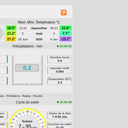
°F
Maxi. Mini. Température °C
16.5°
11.4°
12:41
Aujourd'hui
06:21
21.2°
7.7°
5
Août
3
27.2°
-15.7°
28 Juin
2026
8 Jan
Précipitations - mm
22:06:22
Dernière heure
0.0
0.2
Intensité mm/h
0.000
Évaporation (ET)
2.4
ues
- Prévisions
- Radar
- Foudre
Cycle du soleil
22:06:38
11
13
our
Durée de la Nuit
10
14
min
09
15
7 H 52 min
08
16
Estimé:
07
17
leil
Coucher du soleil
7
35
06
18
H
min
21:44