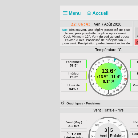
Menu
Accueil
22:06:43
Ven 7 Août 2026
Nuit
Très couvert. Une légère possibilité de pluie
le soir, puis possibilité de pluie après minuit.
Cool. Minimum 12°. Vent du sud au sud-ouest
environ 3 m/s. Possibilité de précipitation 30
2
pour cent. Précipitation probablement moins de
2 mm.
Température °C
10
9
11
Fahrenheit
8
12
56.5°
7
13
6
13.6°
14
5
15
Intérieur
↑
16.5°
↓
11.4°
4
16
20.8°
3
17
0.1°
2
18
Humidité
Poi
1
19
93% ↑
0
20
|
-1
21
-2
22
Graphiques
- Prévisions
Vent | Rafale - m/s
N
Vent (Moy.)
Raf
NNO
NNE
2.1 m/s
NO
NE
3
5
ONO
ENE
2 Bft
Cou
Vent
Rafale
O
E
Légère brise