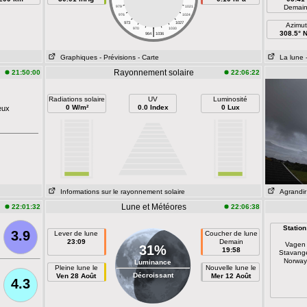
Demai
979
1021
976
1024
973
1027
Azimut
|
970
1030
308.5° 
964
1036
Graphiques
- Prévisions
- Carte
La lune
Rayonnement solaire
21:50:00
22:06:22
Radiations solaire
UV
Luminosité
0 W/m²
0.0 Index
0 Lux
eux
Informations sur le rayonnement solaire
Agrandir
Lune et Météores
22:01:32
22:06:38
Station
3.9
Lever de lune
Coucher de lune
23:09
Demain
Vagen
31%
19:58
Stavang
Norway
Luminance
Pleine lune le
Nouvelle lune le
Décroissant
Ven 28 Août
Mer 12 Août
4.3