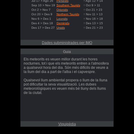
Jul 17 > Ago 26
Perseids
↑ Ago 12 > 14
Sep 10 > Nov 19
Southern Taurids
↑ Oct 9 > 11
Oct 2 > Nov 7
Orionids
↑ Oct 21 > 23
Oct 20 > Des 9
Northern Taurids
↑ Nov 11 > 13
Nov 6 > Des 1
Leonids
↑ Nov 16 > 18
Des 4 > Des 18
Geminids
↑ Des 13 > 15
Des 17 > Des 27
Ursids
↑ Des 21 > 23
Dades subministrades per IMO
Guia
Els meteorits es veuen millor durant les hores
nocturnes, tot i que els meteorits entren a l'atmosfera
a qualsevol hora del dia. Són més difícils de veure a
la llum del dia a part de l'alba i el capvespre.
Qualsevol llum ambiental propera o llum de la lluna
pot dificultar la seva visualització. Les dutxes
meteorològiques es veuen més bé lluny dels llums
de la ciutat.
Viquipèdia