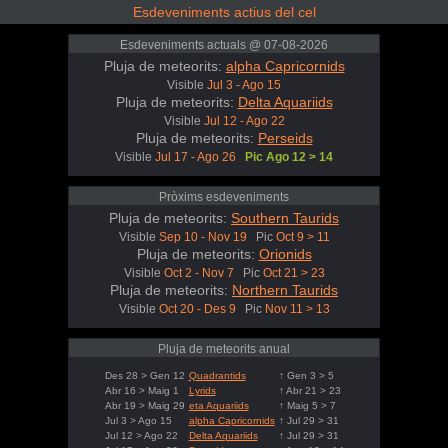
Esdeveniments actius del cel
Esdeveniments actuals @ 07-08-2026
Pluja de meteorits:
alpha Capricornids
Visible
Jul 3 - Ago 15
Pluja de meteorits:
Delta Aquariids
Visible
Jul 12 - Ago 22
Pluja de meteorits:
Perseids
Visible
Jul 17 - Ago 26
Pic Ago 12 > 14
Pròxims esdeveniments
Pluja de meteorits:
Southern Taurids
Visible
Sep 10 - Nov 19
Pic
Oct 9 > 11
Pluja de meteorits:
Orionids
Visible
Oct 2 - Nov 7
Pic
Oct 21 > 23
Pluja de meteorits:
Northern Taurids
Visible
Oct 20 - Des 9
Pic
Nov 11 > 13
Pluja de meteorits anual
Des 28 > Gen 12
Quadrantids
↑ Gen 3 > 5
Abr 16 > Maig 1
Lyrids
↑ Abr 21 > 23
Abr 19 > Maig 29
eta Aquariids
↑ Maig 5 > 7
Jul 3 > Ago 15
alpha Capricornids
↑ Jul 29 > 31
Jul 12 > Ago 22
Delta Aquariids
↑ Jul 29 > 31