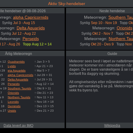
Aktiv Sky-hendelser
lle hendelser @ 08-08-2026
Neste hendelse
rregn:
alpha Capricornids
Meteorregn:
Southern Tau
Synlig
Jul 3 - Aug 15
Synlig
Sep 10 - Nov 19
Topp
Ok
eorregn:
Delta Aquariids
Meteorregn:
Orionids
Synlig
Jul 12 - Aug 22
Synlig
Okt 2 - Nov 7
Topp
Okt 
Meteorregn:
Perseids
Meteorregn:
Northern Tau
l 17 - Aug 26
Topp Aug 12 > 14
Synlig
Okt 20 - Des 9
Topp
Nov 
Årlig Meteorregn
Guide
Meteorer sees best i løpet av nattetime
n 12
Quadrantids
↑ Jan 3 > 5
meteorer kommer inn i atmosfæren når 
i 1
Lyrids
↑ Apr 21 > 23
dagen. De er bare vanskeligere å se i 
i 29
eta Aquariids
↑ Mai 5 > 7
bortsett fra daggry og skumring.
 15
alpha Capricornids
↑ Jul 29 > 31
g 22
Delta Aquariids
↑ Jul 29 > 31
Alt omgivelseslys eller måneskinn i næ
g 26
Perseids
↑ Aug 12 > 14
gjøre det vanskelig å se på. Meteorregn 
ov 19
Southern Taurids
↑ Okt 9 > 11
vekk fra byens lys.
 7
Orionids
↑ Okt 21 > 23
s 9
Northern Taurids
↑ Nov 11 > 13
 1
Leonids
↑ Nov 16 > 18
 18
Geminids
↑ Des 13 > 15
es 27
Ursids
↑ Des 21 > 23
Data levert av IMO
Wikipedia