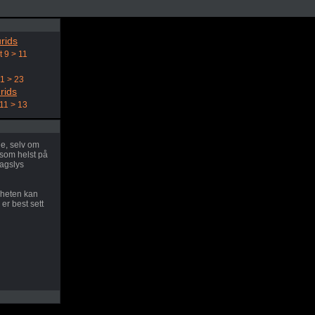
rids
t 9 > 11
21 > 23
rids
11 > 13
ne, selv om
som helst på
dagslys
rheten kan
er best sett