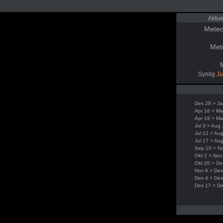
Aktue
Meteo
Met
Synlig
Ju
Des 28 > Ja
Apr 16 > Ma
Apr 19 > Ma
Jul 3 > Aug
Jul 12 > Au
Jul 17 > Au
Sep 10 > N
Okt 2 > Nov
Okt 20 > De
Nov 6 > Des
Des 4 > Des
Des 17 > D