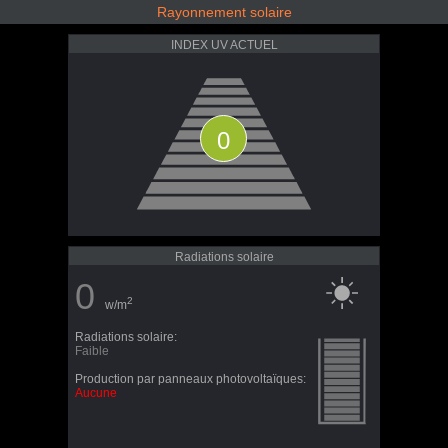
Rayonnement solaire
INDEX UV ACTUEL
0
Radiations solaire
0
2
w/m
Radiations solaire:
Faible
Production par panneaux photovoltaïques:
Aucune