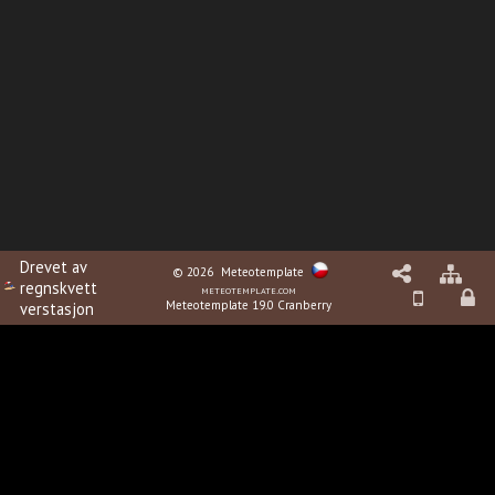
Drevet av
© 2026
Meteotemplate
regnskvett
meteotemplate.com
Meteotemplate 19.0 Cranberry
verstasjon