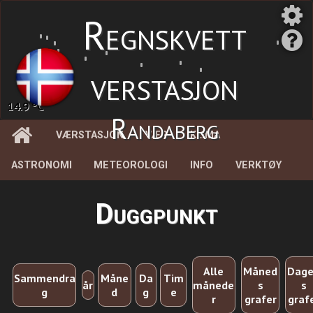
Regnskvett
verstasjon
14.9 °C
Randaberg
VÆRSTASJON
VÆR
KLIMA
ASTRONOMI
METEOROLOGI
INFO
VERKTØY
Duggpunkt
Alle
Måned
Dag
Sammendra
Måne
Da
Tim
år
månede
s
s
g
d
g
e
r
grafer
graf