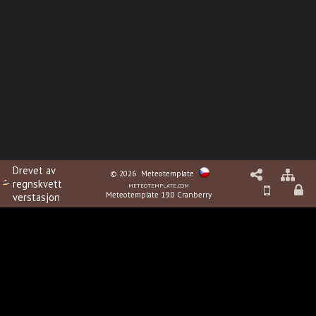
Drevet av
© 2026
Meteotemplate
regnskvett
meteotemplate.com
Meteotemplate 19.0 Cranberry
verstasjon