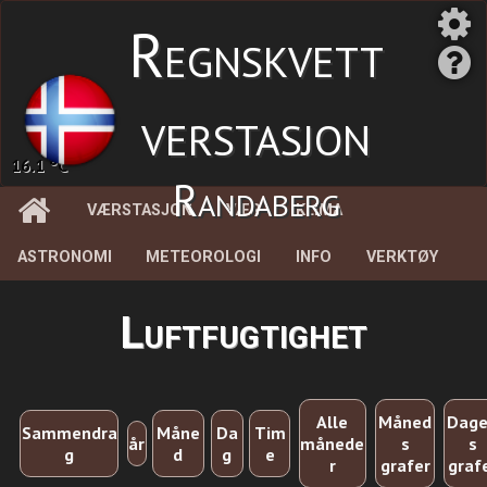
Regnskvett
verstasjon
16.1 °C
Randaberg
VÆRSTASJON
VÆR
KLIMA
ASTRONOMI
METEOROLOGI
INFO
VERKTØY
Luftfugtighet
Alle
Måned
Dag
Sammendra
Måne
Da
Tim
år
månede
s
s
g
d
g
e
r
grafer
graf