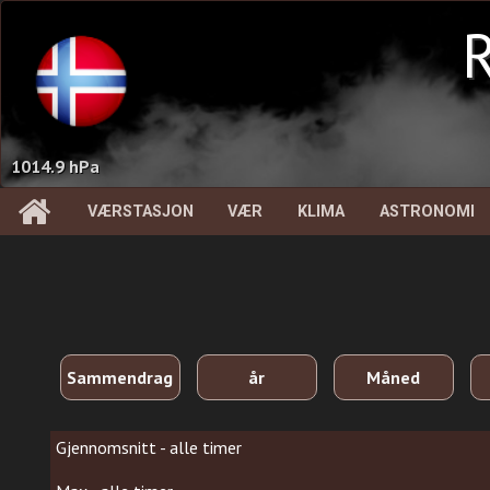
R
1014.9 hPa
VÆRSTASJON
VÆR
KLIMA
ASTRONOMI
Sammendrag
år
Måned
Gjennomsnitt - alle timer