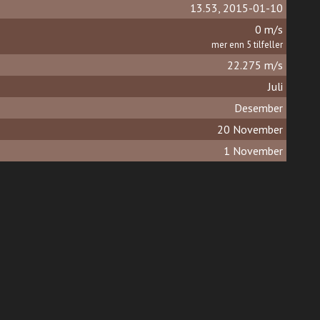
13.53, 2015-01-10
0 m/s
mer enn 5 tilfeller
22.275 m/s
Juli
Desember
20 November
1 November