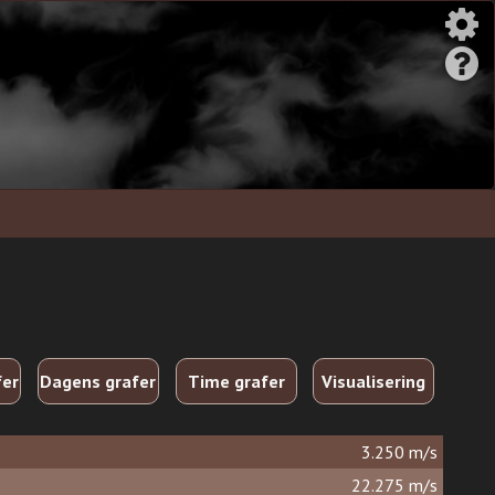
fer
Dagens grafer
Time grafer
Visualisering
3.250 m/s
22.275 m/s