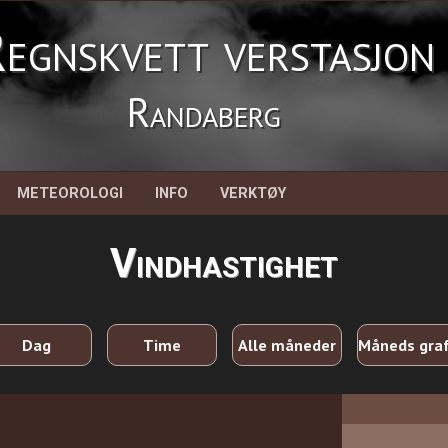
egnskvett verstasjon
Randaberg
METEOROLOGI
INFO
VERKTØY
Vindhastighet
Dag
Time
Alle måneder
Måneds gra