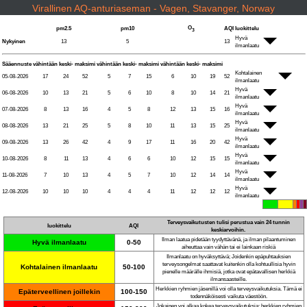
Virallinen AQ-anturiaseman - Vagen, Stavanger, Norway
O
pm2.5
pm10
AQI
luokittelu
3
Hyvä
Nykyinen
13
5
13
ilmanlaatu
Sääennuste
vähintään
keski-
maksimi
vähintään
keski-
maksimi
vähintään
keski-
maksimi
Kohtalainen
05-08-2026
17
24
52
5
7
15
6
10
19
52
ilmanlaatu
Hyvä
06-08-2026
10
13
21
5
6
10
8
10
14
21
ilmanlaatu
Hyvä
07-08-2026
8
13
16
4
5
8
12
13
15
16
ilmanlaatu
Hyvä
08-08-2026
13
21
25
5
8
10
11
13
15
25
ilmanlaatu
Hyvä
09-08-2026
13
26
42
4
9
17
11
16
20
42
ilmanlaatu
Hyvä
10-08-2026
8
11
13
4
6
6
10
12
15
15
ilmanlaatu
Hyvä
11-08-2026
7
10
13
4
5
7
10
12
14
14
ilmanlaatu
Hyvä
12-08-2026
10
10
10
4
4
4
11
12
12
12
ilmanlaatu
Terveysvaikutusten tulisi perustua vain 24 tunnin
luokittelu
AQI
keskiarvoihin.
Ilman laatua pidetään tyydyttävänä, ja ilman pilaantuminen
Hyvä ilmanlaatu
0-50
aiheuttaa vain vähän tai ei lainkaan riskiä
Ilmanlaatu on hyväksyttävä; Joidenkin epäpuhtauksien
terveysongelmat saattavat kuitenkin olla kohtuullisia hyvin
Kohtalainen ilmanlaatu
50-100
pienelle määrälle ihmisiä, jotka ovat epätavallisen herkkiä
ilmansaasteille.
Herkkien ryhmien jäsenillä voi olla terveysvaikutuksia. Tämä ei
Epäterveellinen joillekin
100-150
todennäköisesti vaikuta väestöön.
Jokainen voi alkaa kokea terveysvaikutuksia; herkkien ryhmien