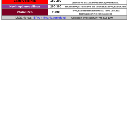
Epäterveellinen
150-200
jäsenillä voi olla vakavampia terveysvaikutuksia.
Hyvin epäterveellinen
200-300
Terveyshälytys: Kaikilla voi olla vakavampia terveysvaikutuksia
Terveysvaroitukset hätätilanteista. Tämä vaikuttaa
Vaarallinen
> 300
todennäköisemmin koko väestöön
Lisää tietoa:
EPA: n ilmanlaatuindeksi
Anturitiedot on tallennettu: 07-08-2026 11:00