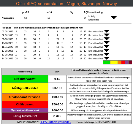
Officiell AQ-sensorstation - Vagen, Stavanger, Norway
O
pm2.5
pm10
AQI
klassificering
3
Måttlig
Nuvarande
54
16
54
luftkvalitet
Prognos
min
genomsnitt
max
min
genomsnitt
max
min
genomsnitt
max
07-08-2026
8
13
16
4
5
8
12
13
15
16
Bra luftkvalitet
08-08-2026
13
21
25
5
8
9
11
13
16
25
Bra luftkvalitet
09-08-2026
9
29
50
3
11
20
12
16
20
50
Bra luftkvalitet
10-08-2026
9
15
19
3
7
11
11
12
13
19
Bra luftkvalitet
11-08-2026
10
12
18
4
5
10
11
12
15
18
Bra luftkvalitet
12-08-2026
9
10
13
3
5
6
10
11
12
13
Bra luftkvalitet
13-08-2026
11
17
29
5
8
12
10
14
17
29
Bra luftkvalitet
14-08-2026
28
30
30
10
12
12
16
17
17
30
Bra luftkvalitet
Hälsoeffekterna bör endast baseras på 24-timmars
klassificering
AQI
genomsnittsvärden.
Luftkvaliteten anses vara tillfredsställande och luftföroreningar
Bra luftkvalitet
0-50
utgör liten eller ingen risk
Luftkvaliteten är acceptabel; för vissa föroreningar kan det
Måttlig luftkvalitet
50-100
emellertid finnas ett måttligt hälsoproblem för ett mycket litet
antal människor som är ovanligt känsliga för luftföroreningar.
Medlemmar i känsliga grupper kan uppleva hälsoeffekter.
Ohälsosamt för vissa
100-150
Allmänheten kommer sannolikt inte att påverkas.
Alla kan börja uppleva hälsoeffekter; medlemmar i känsliga
Ohälsosamt
150-200
grupper kan uppleva allvarligare hälsoeffekter.
Mycket ohälsosamt
200-300
Hälsovarning: alla kan uppleva allvarligare hälsoeffekter
Hälsovarningar om nödsituationer. Det är mer sannolikt att hela
Farlig luftkvalitet
> 300
befolkningen påverkas
Mer information:
EPA Luftkvalitetsindex
Sensordata fångad kl: 09-08-2026 14:00