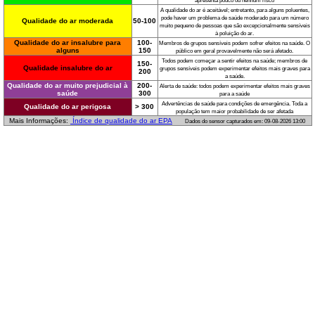
apresenta pouco ou nenhum risco
A qualidade do ar é aceitável; entretanto, para alguns poluentes,
pode haver um problema de saúde moderado para um número
Qualidade do ar moderada
50-100
muito pequeno de pessoas que são excepcionalmente sensíveis
à poluição do ar.
Qualidade do ar insalubre para
100-
Membros de grupos sensíveis podem sofrer efeitos na saúde. O
alguns
150
público em geral provavelmente não será afetado.
Todos podem começar a sentir efeitos na saúde; membros de
150-
Qualidade insalubre do ar
grupos sensíveis podem experimentar efeitos mais graves para
200
a saúde.
Qualidade do ar muito prejudicial à
200-
Alerta de saúde: todos podem experimentar efeitos mais graves
saúde
300
para a saúde
Advertências de saúde para condições de emergência. Toda a
Qualidade do ar perigosa
> 300
população tem maior probabilidade de ser afetada
Mais Informações:
Índice de qualidade do ar EPA
Dados do sensor capturados em: 09-08-2026 13:00