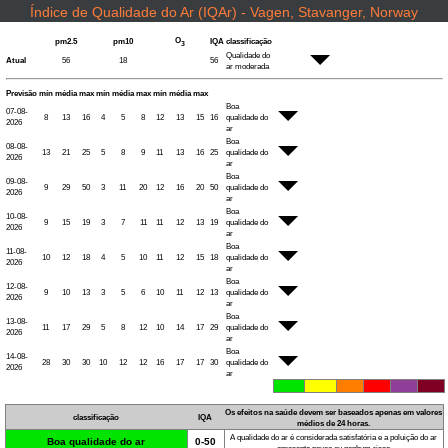
Índice de Qualidade do Ar (IQAr) - Vagen, Stavanger, Norway
O
pm2.5
pm10
IQA
classificação
3
Qualidade do
Atual
56
18
56
ar moderada
Previsão
mín
média
max
mín
média
max
mín
média
max
Boa
07-08-
8
13
16
4
5
8
12
13
15
16
qualidade do
2026
ar
Boa
08-08-
13
21
25
5
8
9
11
13
16
25
qualidade do
2026
ar
Boa
09-08-
9
29
50
3
11
20
12
16
20
50
qualidade do
2026
ar
Boa
10-08-
9
15
19
3
7
11
11
12
13
19
qualidade do
2026
ar
Boa
11-08-
10
12
18
4
5
10
11
12
15
18
qualidade do
2026
ar
Boa
12-08-
9
10
13
3
5
6
10
11
12
13
qualidade do
2026
ar
Boa
13-08-
11
17
29
5
8
12
10
14
17
29
qualidade do
2026
ar
Boa
14-08-
28
30
30
10
12
12
16
17
17
30
qualidade do
2026
ar
Os efeitos na saúde devem ser baseados apenas em valores
classificação
IQA
médios de 24 horas.
A qualidade do ar é considerada satisfatória e a poluição do ar
Boa qualidade do ar
0-50