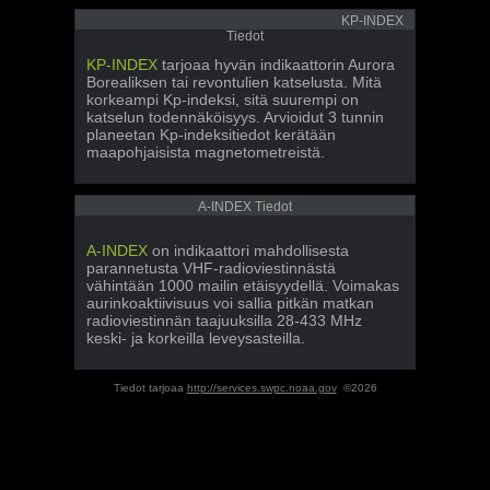
KP-INDEX
Tiedot
KP-INDEX
tarjoaa hyvän indikaattorin Aurora
Borealiksen tai revontulien katselusta. Mitä
korkeampi Kp-indeksi, sitä suurempi on
katselun todennäköisyys. Arvioidut 3 tunnin
planeetan Kp-indeksitiedot kerätään
maapohjaisista magnetometreistä.
A-INDEX Tiedot
A-INDEX
on indikaattori mahdollisesta
parannetusta VHF-radioviestinnästä
vähintään 1000 mailin etäisyydellä. Voimakas
aurinkoaktiivisuus voi sallia pitkän matkan
radioviestinnän taajuuksilla 28-433 MHz
keski- ja korkeilla leveysasteilla.
Tiedot tarjoaa
http://services.swpc.noaa.gov
©2026