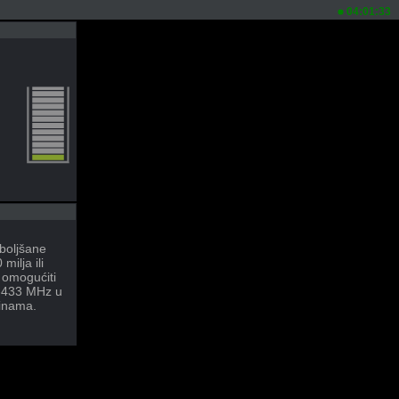
04:01:33
boljšane
ilja ili
omogućiti
8-433 MHz u
rinama.