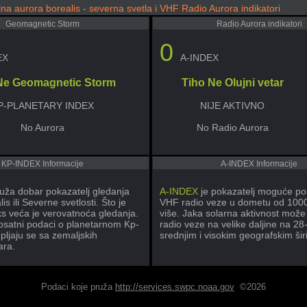
lna aurora borealis - severna svetla i VHF Radio Aurora indikatori
Geomagnetic Storm
Radio Aurora indikatori
0
EX
A-INDEX
Ne Geomagnetic Storm
Tiho Ne Olujni vetar
P-PLANETARY INDEX
NIJE AKTIVNO
No Aurora
No Radio Aurora
KP-INDEX Informacije
A-INDEX Informacije
uža dobar pokazatelj gledanja
A-INDEX
je pokazatelj moguće po
is ili Severne svetlosti. Što je
VHF radio veze u dometu od 1000 m
ks veća je verovatnoća gledanja.
više. Jaka solarna aktivnost može 
rosatni podaci o planetarnom Kp-
radio veze na velike daljine na 2
pljaju se sa zemaljskih
srednjim i visokim geografskim ši
ra.
Podaci koje pruža
http://services.swpc.noaa.gov
©2026