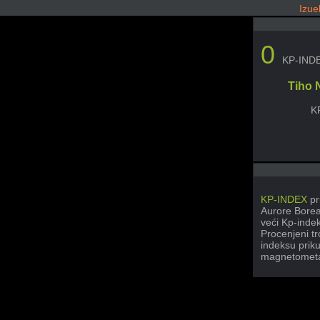
Izue
0
KP-IND
Tiho 
K
KP-INDEX
pr
Aurore Boreal
veći Kp-inde
Procenjeni t
indeksu priku
magnetometa