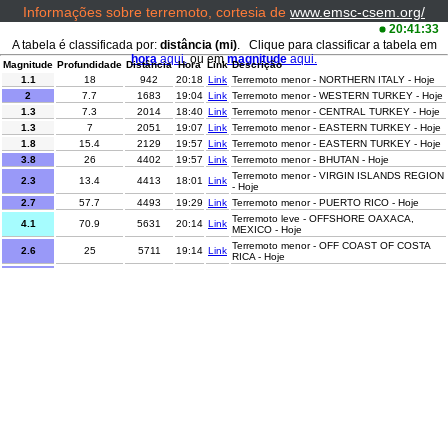
Informações sobre terremoto, cortesia de
www.emsc-csem.org/
20:41:33
A tabela é classificada por:
distância (mi)
. Clique para classificar a tabela em
hora
aqui.
ou em
magnitude
aqui.
Magnitude
Profundidade
Distância
Hora
Link
Descrição
1.1
18
942
20:18
Link
Terremoto menor - NORTHERN ITALY - Hoje
2
7.7
1683
19:04
Link
Terremoto menor - WESTERN TURKEY - Hoje
1.3
7.3
2014
18:40
Link
Terremoto menor - CENTRAL TURKEY - Hoje
1.3
7
2051
19:07
Link
Terremoto menor - EASTERN TURKEY - Hoje
1.8
15.4
2129
19:57
Link
Terremoto menor - EASTERN TURKEY - Hoje
3.8
26
4402
19:57
Link
Terremoto menor - BHUTAN - Hoje
Terremoto menor - VIRGIN ISLANDS REGION
2.3
13.4
4413
18:01
Link
- Hoje
2.7
57.7
4493
19:29
Link
Terremoto menor - PUERTO RICO - Hoje
Terremoto leve - OFFSHORE OAXACA,
4.1
70.9
5631
20:14
Link
MEXICO - Hoje
Terremoto menor - OFF COAST OF COSTA
2.6
25
5711
19:14
Link
RICA - Hoje
Terremoto menor - OFF COAST OF COSTA
2.9
21
5715
18:47
Link
RICA - Hoje
Terremoto menor - COLOMBIA-ECUADOR
3.7
6
5937
19:49
Link
BORDER REGION - Hoje
Terremoto menor - NORTHERN SUMATRA,
3.4
10
6058
18:01
Link
INDONESIA - Hoje
Terremoto menor - NORTHERN SUMATRA,
2.5
159
6243
18:08
Link
INDONESIA - Hoje
Terremoto menor - ISLAND OF HAWAII,
2.1
29.1
6918
19:18
Link
HAWAII - Hoje
3.5
10
6939
18:30
Link
Terremoto menor - CELEBES SEA - Hoje
Terremoto menor - ANTOFAGASTA, CHILE -
2.6
128.8
6967
19:08
Link
Hoje