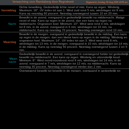
Verwachting voor Randaberg door Regnskvett
Bijgewerkt: Zondag, 09-Aug-2026 10:00 am
Dichte bewolking. Gedeeltelijk lichte nevel of mist. Kans op regen. Winderig.
Vanmiddag
Maximum: 18°. UV index tot aan 1. Wind zuid rond 5 m/s, windvlagen tot 9 m/s.
Kans op neerslag 60 procent. Neerslag overwegend tussen 10 en 20 mm.
Bewolkt in de avond, overgaand in gedeeltelijk bewolkt na middernacht. Matige
nevel of mist. Kans op regen in de avond, dan een kans op regen na
Nacht
middernacht. Ongewoon koel. Minimum: 10°. Wind west rond 4 m/s, windvlagen
tot 8 m/s, in de avond, overgaand in 6 m/s, windvlagen tot 10 m/s, na
middernacht. Kans op neerslag 70 procent. Neerslag overwegen rond 10 mm.
Bewolkt in de morgen, overgaand in gedeeltelijk bewolkt in de middag. Een kans
op regen in de morgen, dan een kleine kans op regen in de middag. Winderig en
ongewoon koel. Maximum: 14°. UV index tot aan 3. Wind west rond 8 m/s,
Maandag
windvlagen tot 13 m/s, in de morgen, overgaand in 10 m/s, windvlagen tot 14 m/s,
in de middag. Kans op neerslag 50 procent. Neerslag overwegend tussen 2 en 5
mm.
Gedeeltelijk bewolkt in de avond, overgaand in overwegend helder tot gedeeltelijk
bewolkt na middernacht. Een kans op regen. Winderig en uitzonderlijk koud.
Maan-
Minimum: 8°. Wind noord-noordoost rond 9 m/s, windvlagen tot 14 m/s, in de
nacht
avond, overgaand in 7 m/s, windvlagen tot 12 m/s, na middernacht. Kans op
neerslag 30 procent. Neerslag overwegend minder dan 2 mm.
Overwegend bewolkt tot bewolkt in de morgen, overgaand in gedeeltelijk tot
overwegend bewolkt in de middag. Een kleine kans op regen. Winderig en koel.
Dinsdag
Maximum: 15°. UV index tot aan 3. Wind noord-noordoost rond 6 m/s, windvlagen
tot 10 m/s. Kans op neerslag 20 procent. Neerslag overwegend minder dan 2 mm.
Overwegend helder in de avond, overgaand in gedeeltelijk bewolkt na
Dins-nacht
middernacht. Uitzonderlijk koud. Minimum: 8°. Wind noord-noordoost rond 4 m/s,
windvlagen tot 10 m/s, in de avond, overgaand in oost-noordoost na middernacht.
Overwegend bewolkt tot bewolkt in de morgen, overgaand in overwegend bewolkt
Woensdag
in de middag. Maximum: 20°. UV index tot aan 3. Wind zuidoost rond 2 m/s in de
morgen, overgaand in zuidwest rond 4 m/s, windvlagen tot 9 m/s, in de middag.
Gedeeltelijk tot overwegend bewolkt in de avond, overgaand in overwegend
Woens-
helder na middernacht. Ongewoon koel. Minimum: 10°. Wind zuid rond 5 m/s,
nacht
windvlagen tot 8 m/s.
Overwegend bewolkt tot bewolkt in de morgen, overgaand in bewolkt in de
Donderdag
middag. Maximum: 19°. UV index tot aan 2. Wind zuid-zuidoost rond 3 m/s in de
morgen, overgaand in zuidwest in de middag.
Overwegend bewolkt tot bewolkt in de avond, overgaand in bewolkt na
Donder-
middernacht. Een kleine kans op regen. Minimum: 13°. Wind zuid-zuidoost rond 4