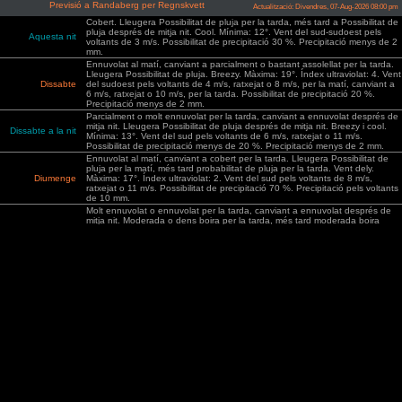
Previsió a Randaberg per Regnskvett
Actualització: Divendres, 07-Aug-2026 08:00 pm
Cobert. Lleugera Possibilitat de pluja per la tarda, més tard a Possibilitat de
pluja després de mitja nit. Cool. Mínima: 12°. Vent del sud-sudoest pels
Aquesta nit
voltants de 3 m/s. Possibilitat de precipitació 30 %. Precipitació menys de 2
mm.
Ennuvolat al matí, canviant a parcialment o bastant assolellat per la tarda.
Lleugera Possibilitat de pluja. Breezy. Màxima: 19°. Índex ultraviolat: 4. Vent
Dissabte
del sudoest pels voltants de 4 m/s, ratxejat o 8 m/s, per la matí, canviant a
6 m/s, ratxejat o 10 m/s, per la tarda. Possibilitat de precipitació 20 %.
Precipitació menys de 2 mm.
Parcialment o molt ennuvolat per la tarda, canviant a ennuvolat després de
mitja nit. Lleugera Possibilitat de pluja després de mitja nit. Breezy i cool.
Dissabte a la nit
Mínima: 13°. Vent del sud pels voltants de 6 m/s, ratxejat o 11 m/s.
Possibilitat de precipitació menys de 20 %. Precipitació menys de 2 mm.
Ennuvolat al matí, canviant a cobert per la tarda. Lleugera Possibilitat de
pluja per la matí, més tard probabilitat de pluja per la tarda. Vent dely.
Diumenge
Màxima: 17°. Índex ultraviolat: 2. Vent del sud pels voltants de 8 m/s,
ratxejat o 11 m/s. Possibilitat de precipitació 70 %. Precipitació pels voltants
de 10 mm.
Molt ennuvolat o ennuvolat per la tarda, canviant a ennuvolat després de
mitja nit. Moderada o dens boira per la tarda, més tard moderada boira
Diumenge a la nit
després de mitja nit. Probabilitat de pluja. Cool. Mínima: 11°. Vent del oest-
sudoest pels voltants de 4 m/s, ratxejat o 10 m/s. Possibilitat de precipitació
60 %. Precipitació pels voltants de 5 mm.
Molt ennuvolat o ennuvolat per la matí, canviant a parcialment o molt
ennuvolat per la tarda. Possibilitat de pluja. Vent dely i unusually cool.
Dilluns
Màxima: 14°. Índex ultraviolat: 3. Vent del oest pels voltants de 8 m/s,
ratxejat o 13 m/s. Possibilitat de precipitació 50 %. Precipitació entre 2 i 5
mm.
Poc ennuvolat o parcialment ennuvolat per la tarda, canviant a molt
ennuvolat després de mitja nit. Possibilitat de pluja. Vent dely i unusually
Dilluns a la nit
cool. Mínima: 10°. Vent del nordoest pels voltants de 9 m/s, ratxejat o 13
m/s. Possibilitat de precipitació 30 %. Precipitació menys de 2 mm.
Ennuvolat al matí, canviant a parcialment o molt ennuvolat per la tarda.
Lleugera Possibilitat de pluja. Vent dely i cool. Màxima: 15°. Índex
Dimarts
ultraviolat: 3. Vent del nordoest pels voltants de 8 m/s, ratxejat o 12 m/s.
Possibilitat de precipitació 20 %. Precipitació menys de 2 mm.
Parcialment ennuvolat per la tarda, canviant a parcialment o molt ennuvolat