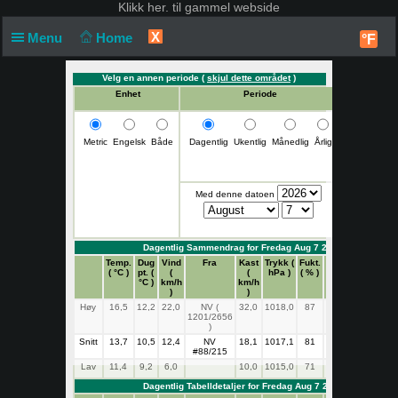
Klikk
her. til gammel webside
X
Menu
Home
°F