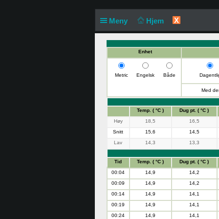
X
Meny
Hjem