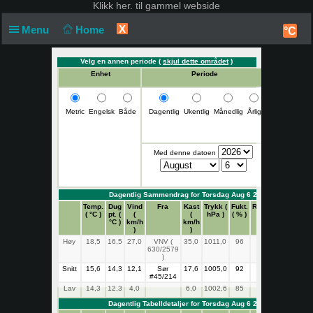
Klikk
her. til gammel webside
X
Menu
Home
°C