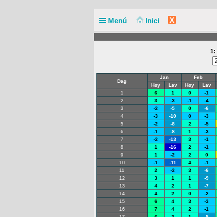
X
Menú
Inici