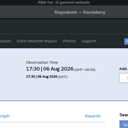
Klikk
her. til gammel webside
Regnskvett • Randaberg