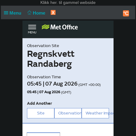
Klikk
her. til gammel webside
X
Menu
Home
°C