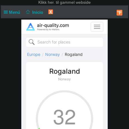
Klikk
her. til gammel webside
X
Menú
Inicio
°F