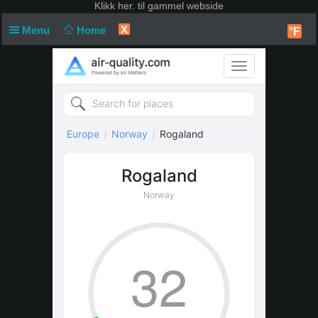
Klikk
her. til gammel webside
X
Menu
Home
°F