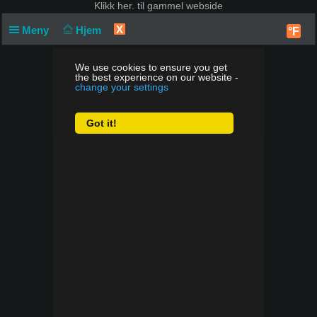
Klikk
her. til gammel webside
X
Meny
Hjem
°F