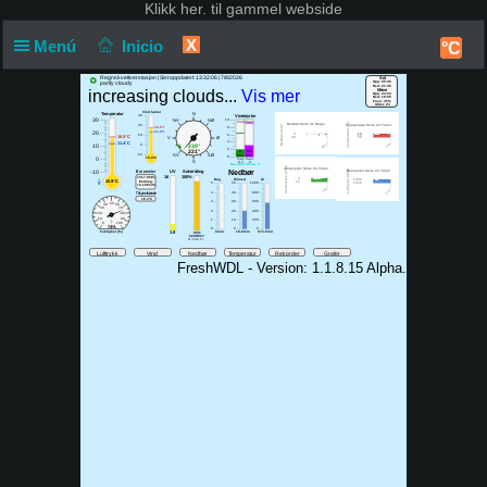
Klikk
her. til gammel webside
X
Menú
Inicio
°C