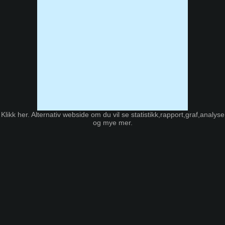
Klikk
her. Alternativ webside
om du vil se statistikk,rapport,graf,analyse
og mye mer.