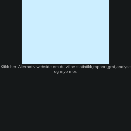
Klikk
her. Alternativ webside
om du vil se statistikk,rapport,graf,analyse
og mye mer.