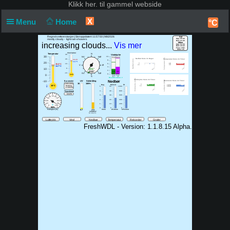
Klikk
her. til gammel webside
X
Menu
Home
°C