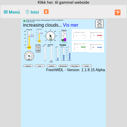
Klikk
her. til gammel webside
X
Menú
Inici
°F