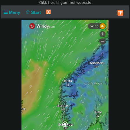
Klikk
her. til gammel webside
X
Meny
Start
°F