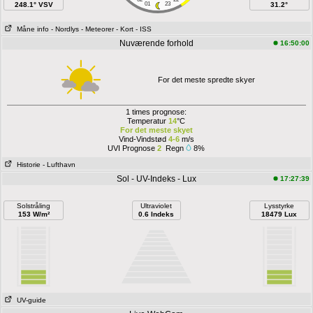
248.1° VSV
01
23
31.2°
Måne info
- Nordlys
- Meteorer
- Kort
- ISS
Nuværende forhold
16:50:00
For det meste spredte skyer
1 times prognose:
Temperatur
14
°C
For det meste skyet
Vind-Vindstød
4-6
m/s
UVI Prognose
2
Regn
8%
Historie
- Lufthavn
Sol - UV-Indeks - Lux
17:27:39
Solstråling
Ultraviolet
Lysstyrke
153 W/m²
0.6 Indeks
18479 Lux
UV-guide