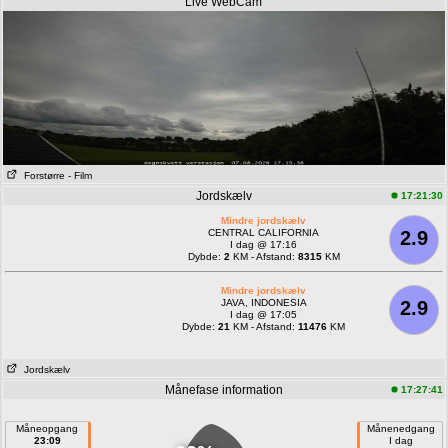
Live WebCam
Forstørre
- Film
Jordskælv
17:21:30
Mindre jordskælv
CENTRAL CALIFORNIA
2.9
I dag @ 17:16
Dybde:
2
KM - Afstand:
8315
KM
Mindre jordskælv
JAVA, INDONESIA
2.9
I dag @ 17:05
Dybde:
21
KM - Afstand:
11476
KM
Jordskælv
Månefase information
17:27:41
Måneopgang
Månenedgang
23:09
I dag