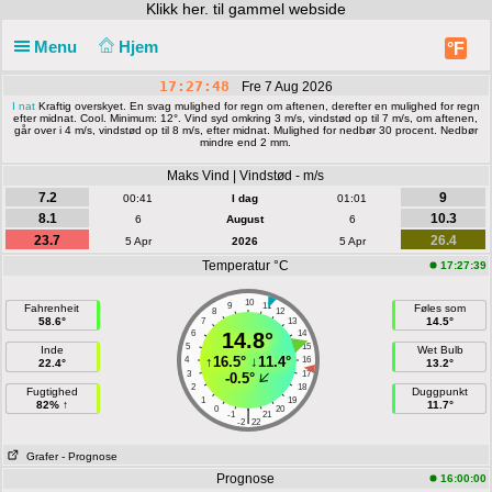
Klikk
her. til gammel webside
Menu
Hjem
°F
17:27:48
Fre 7 Aug 2026
I nat
Kraftig overskyet. En svag mulighed for regn om aftenen, derefter en mulighed for regn
efter midnat. Cool. Minimum: 12°. Vind syd omkring 3 m/s, vindstød op til 7 m/s, om aftenen,
går over i 4 m/s, vindstød op til 8 m/s, efter midnat. Mulighed for nedbør 30 procent. Nedbør
mindre end 2 mm.
Maks Vind | Vindstød - m/s
7.2
9
00:41
I dag
01:01
8.1
10.3
6
August
6
23.7
26.4
5 Apr
2026
5 Apr
Temperatur °C
17:27:39
10
9
11
Fahrenheit
Føles som
8
12
58.6°
14.5°
7
13
6
14.8°
14
5
15
Inde
Wet Bulb
↑
16.5°
↓
11.4°
4
16
22.4°
13.2°
3
17
-0.5°
2
18
Fugtighed
Duggpunkt
1
19
82% ↑
11.7°
0
20
|
-1
21
-2
22
Grafer
- Prognose
Prognose
16:00:00