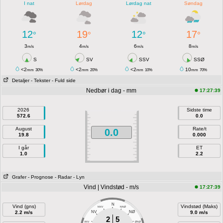
I nat
Lørdag
Lørdag nat
Søndag
12
19
12
17
°
°
°
°
3
4
6
8
m/s
m/s
m/s
m/s
S
SV
SSV
SSØ
<2
<2
<2
10
mm
30%
mm
20%
mm
10%
mm
70%
Detaljer
- Tekster
- Fuld side
Nedbør i dag - mm
17:27:39
2026
Sidste time
572.6
0.0
August
Rate/t
0.0
19.8
0.000
I går
ET
1.0
2.2
Grafer
- Prognose
- Radar
- Lyn
Vind | Vindstød - m/s
17:27:39
N
Vind (gns)
Vindstød (Maks)
NNV
NNØ
2.2 m/s
NV
NØ
9.0 m/s
2
5
VNV
ØNØ