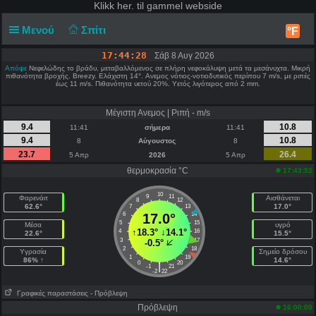
Klikk
her. til gammel webside
Μενού
Σπίτι
°F
17:44:29
Σάβ 8 Αυγ 2026
Απόψε
Νεφελώδης το βράδυ, μεταβαλλόμενος σε πλήρη νεφοκάλυψη μετά τα μεσάνυχτα. Μικρή
πιθανότητα βροχής. Breezy. Ελάχιστη 14°. Aνεμος νότιος-νοτιοδυτικός περίπου 7 m/s, με ριπές
έως 11 m/s. Πιθανότητα υετού 20%. Υετός λιγότερος από 2 mm.
Μέγιστη Ανεμος | Ριπή - m/s
9.4
10.8
11:41
σήμερα
11:41
9.4
10.8
8
Αύγουστος
8
23.7
26.4
5 Απρ
2026
5 Απρ
θερμοκρασία °C
17:43:52
10
9
11
Φαρενάιτ
Αισθάνεται
8
12
62.6°
17.0°
7
13
6
17.0°
14
5
15
Μέσα
υγρό
↑
18.3°
↓
14.1°
4
16
22.6°
15.5°
3
17
-0.5°
2
18
Υγρασία
Σημείο δρόσου
1
19
86% ↑
14.6°
0
20
|
-1
21
-2
22
Γραφικές παραστάσεις
- Πρόβλεψη
Πρόβλεψη
16:00:00