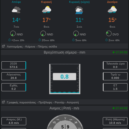
Απόψε
Κυριακή
Κυριακή (νύχτα)
Δευτέρα
14
17
11
15
°
°
°
°
7
8
1
6
m/s
m/s
m/s
m/s
NND
NND
NND
DVD
<2
20
5
2
mm
20%
mm
80%
mm
60%
mm
40%
Λεπτομέριες
- Κείμενα
- Πλήρης σελίδα
Βροχόπτωση σήμερα - mm
17:43:52
2026
Τελευταία ώρα
573.6
0.0
Αύγουστος
Τιμή/ ω
0.8
20.8
0.000
Εχθές
ET
0.2
1.5
Γραφικές παραστάσεις
- Πρόβλεψη
- Ραντάρ
- Αστραπή
Ανεμος | Ριπή - m/s
17:43:52
V
Ανεμος (Μ.)
Ριπή (Μέγιστη)
VVD
VVA
4.8 m/s
VD
VA
10.8 m/s
5
9
DVD
AVA