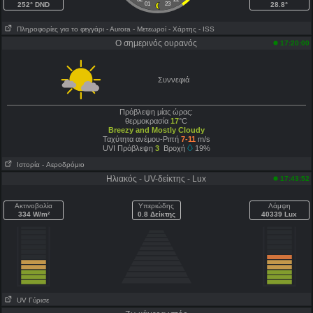
252° DND
01
23
28.8°
Πληροφορίες για το φεγγάρι
- Αυrora
- Μετεωροί
- Χάρτης
- ISS
Ο σημερινός ουρανός
17:20:00
Συννεφιά
Πρόβλεψη μίας ώρας:
θερμοκρασία
17
°C
Breezy and Mostly Cloudy
Ταχύτητα ανέμου-Ριπή
7-11
m/s
UVI Πρόβλεψη
3
Βροχή
19%
Ιστορία
- Aεροδρόμιο
Ηλιακός - UV-δείκτης - Lux
17:43:52
Ακτινοβολία
Υπεριώδης
Λάμψη
334 W/m²
0.8 Δείκτης
40339 Lux
UV Γύρισε