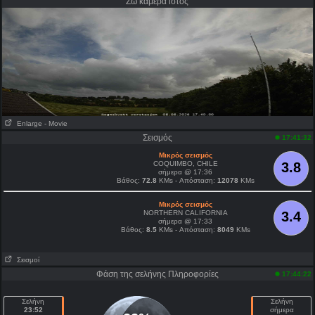
Ζω κάμερα ιστός
Enlarge
- Movie
Σεισμός
17:41:32
Μικρός σεισμός
COQUIMBO, CHILE
3.8
σήμερα @ 17:36
Βάθος:
72.8
KMs - Απόσταση:
12078
KMs
Μικρός σεισμός
NORTHERN CALIFORNIA
3.4
σήμερα @ 17:33
Βάθος:
8.5
KMs - Απόσταση:
8049
KMs
Σεισμοί
Φάση της σελήνης Πληροφορίες
17:44:22
Σελήνη
Σελήνη
23:52
σήμερα