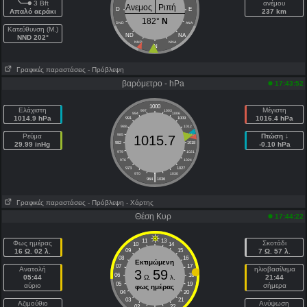
3 Bft
ανέμου
Ανεμος
Ριπή
D
E
Απαλό αεράκι
237 km
182°
N
DND
ANA
Κατεύθυνση (Μ.)
ND
NA
NND 202°
NND
NNA
N
Γραφικές παραστάσεις
- Πρόβλεψη
βαρόμετρο - hPa
17:43:52
1000
Ελάχιστη
Μέγιστη
997
1003
994
1006
1014.9 hPa
1016.4 hPa
991
1009
988
1012
Ρεύμα
985
1015
Πτώση ↓
1015.7
29.99 inHg
982
1018
-0.10 hPa
979
1021
976
1024
973
1027
|
970
1030
964
1036
Γραφικές παραστάσεις
- Πρόβλεψη
- Χάρτης
Θέση Κυρ
17:44:22
11
13
Φως ημέρας
Σκοτάδι
10
14
16 Ω. 02 λ.
09
15
7 Ω. 57 λ.
08
16
Εκτιμώμενη
07
17
Ανατολή
ηλιοβασίλεμα
3
59
06
18
05:44
Ω.
λ.
21:44
05
19
αύριο
σήμερα
φως ημέρας
04
20
03
21
Aζιμούθιο
Ανύψωση
02
22