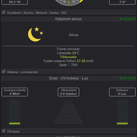
39.1° PI
01
23
-7.9°
Kuutiedot
- Aurora
- Meteorit
- Kartta
- ISS
Nykyinen taivas
03:50:00
Kirkas
Tunnin ennuste:
Lämpötila
14
°C
Tihkusade
Tuulen nopeus-Puhuri
17-26
km/h
Sade
76%
Historia
- Lentokenttä
Solar - UV-indeksi - Lux
04:24:53
Auringonsäteily
Ultravioletti
Kirkkaus
0 W/m²
0.0 Indeksi
0 Lux
UV-opas