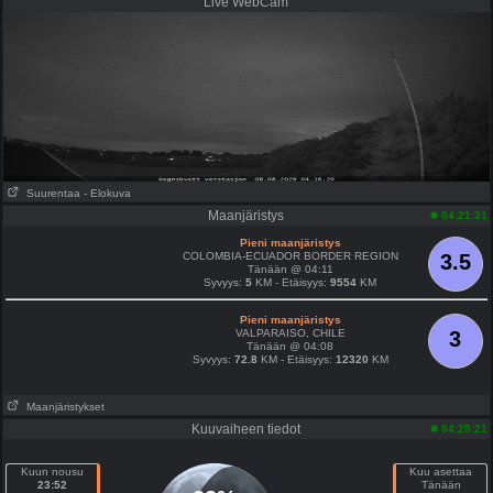
Live WebCam
Suurentaa
- Elokuva
Maanjäristys
04:21:31
Pieni maanjäristys
COLOMBIA-ECUADOR BORDER REGION
3.5
Tänään @ 04:11
Syvyys:
5
KM - Etäisyys:
9554
KM
Pieni maanjäristys
VALPARAISO, CHILE
3
Tänään @ 04:08
Syvyys:
72.8
KM - Etäisyys:
12320
KM
Maanjäristykset
Kuuvaiheen tiedot
04:25:21
Kuun nousu
Kuu asettaa
23:52
Tänään