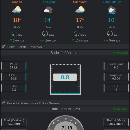
Tänään
Tänä yönä
Sunnuntai
Sunnuntai yö
18
14
17
10
°
°
°
°
5
7
8
3
m/s
m/s
m/s
m/s
EL
EEL
EEL
EL
2
<2
15
<5
mm
40%
mm
20%
mm
80%
mm
50%
Tiedot
- Tekstit
- Täysi sivu
Sade tänään - mm
04:24:53
2026
Viime tunti
573.6
0.0
Elokuu
Nopeus/t
0.8
20.8
0.000
Eilen
ET
0.2
0
Kaaviot
- Sääennuste
- Tutka
- Salama
Tuuli | Puhuri - km/t
04:24:53
P
Tuuli (Keskim. )
Puhuri (Mak.)
PPL
PPI
6.1 km/t
PL
PI
25.7 km/t
7
19
LPL
IPI