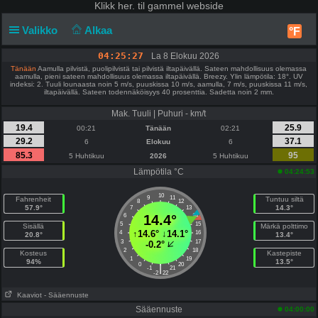
Klikk
her. til gammel webside
Valikko
Alkaa
°F
04:25:27
La 8 Elokuu 2026
Tänään
Aamulla pilvistä, puolipilvistä tai pilvistä iltapäivällä. Sateen mahdollisuus olemassa
aamulla, pieni sateen mahdollisuus olemassa iltapäivällä. Breezy. Ylin lämpötila: 18°. UV
indeksi: 2. Tuuli lounaasta noin 5 m/s, puuskissa 10 m/s, aamulla, 7 m/s, puuskissa 11 m/s,
iltapäivällä. Sateen todennäköisyys 40 prosenttia. Sadetta noin 2 mm.
Mak. Tuuli | Puhuri - km/t
19.4
25.9
00:21
Tänään
02:21
29.2
37.1
6
Elokuu
6
85.3
95
5 Huhtikuu
2026
5 Huhtikuu
Lämpötila °C
04:24:53
10
9
11
Fahrenheit
Tuntuu siltä
8
12
57.9°
14.3°
7
13
6
14.4°
14
5
15
Sisällä
Märkä polttimo
↑
14.6°
↓
14.1°
4
16
20.8°
13.4°
3
17
-0.2°
2
18
Kosteus
Kastepiste
1
19
94%
13.5°
0
20
|
-1
21
-2
22
Kaaviot
- Sääennuste
Sääennuste
04:00:00