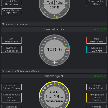
1 Bft
Tuulen juoksu
Tuuli
Puhuri
L
E
Kevyt ilma
39 km
169°
E
LESL
IEI
Suunta (Keskim. )
EL
EI
EEI 167°
EEL
EEI
E
Kaaviot
- Sääennuste
Barometri - hPa
04:24:53
1000
Min
Mak.
997
1003
994
1006
1015.6 hPa
1016.4 hPa
991
1009
988
1012
Nykyinen
985
1015
Laskee ↓
1015.6
29.99 inHg
982
1018
-0.30 hPa
979
1021
976
1024
973
1027
|
970
1030
964
1036
Kaaviot
- Sääennuste
- Kartta
Aurinko sijainti
04:25:21
11
13
Kesäaika
Pimeys
10
14
16 tun. 02 min
09
15
7 tun. 57 min
08
16
Arvioitu
07
17
Auringonnousu
Auringonlasku
1
16
06
18
05:41
tun.
min
21:44
05
19
Tänään
Tänään
Auringonnousu
04
20
03
21
Atsimuutti
Korkeus
02
22