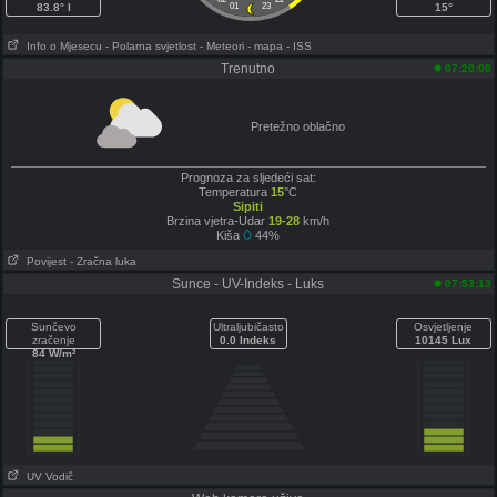
83.8° I
01
23
15°
Info o Mjesecu
- Polarna svjetlost
- Meteori
- mapa
- ISS
Trenutno
07:20:00
Pretežno oblačno
Prognoza za sljedeći sat:
Temperatura
15
°C
Sipiti
Brzina vjetra-Udar
19-28
km/h
Kiša
44%
Povijest
- Zračna luka
Sunce - UV-Indeks - Luks
07:53:13
Sunčevo
Ultraljubičasto
Osvjetljenje
zračenje
0.0 Indeks
10145 Lux
84 W/m²
UV Vodič