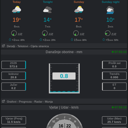
Today
Tonight
Sunday
Sunday night
19
14
17
10
°
°
°
°
6
7
8
3
m/s
m/s
m/s
m/s
JJZ
JJZ
JJZ
ZJZ
<2
<2
15
<5
mm
40%
mm
20%
mm
80%
mm
50%
Detalji
- Tekstovi
- Cijela stranica
Današnje oborine - mm
07:53:13
2026
Prošli sat
573.6
0.0
kolovoz
Trend/s
0.8
20.8
0.000
Jučer
ET
0.2
0
Grafovi
- Prognoza
- Radar
- Munja
Vjetar | Udar - km/s
07:53:13
J
Vjetar (Prosj)
Udar (Max)
SSZ
SSI
11.5 km/s
SZ
SI
25.7 km/s
16
22
ZSZ
ISI