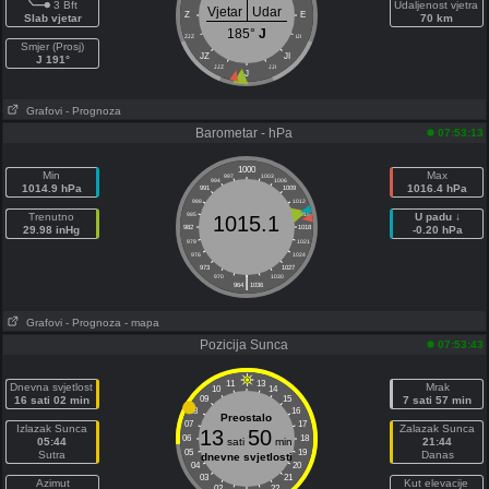
3 Bft
Udaljenost vjetra
Vjetar
Udar
Z
E
Slab vjetar
70 km
185°
J
ZJZ
IJI
Smjer (Prosj)
JZ
JI
J 191°
JJZ
JJI
J
Grafovi
- Prognoza
Barometar - hPa
07:53:13
1000
Min
Max
997
1003
994
1006
1014.9 hPa
1016.4 hPa
991
1009
988
1012
Trenutno
985
1015
U padu ↓
1015.1
29.98 inHg
982
1018
-0.20 hPa
979
1021
976
1024
973
1027
|
970
1030
964
1036
Grafovi
- Prognoza
- mapa
Pozicija Sunca
07:53:43
11
13
Dnevna svjetlost
Mrak
10
14
16 sati 02 min
09
15
7 sati 57 min
08
16
Preostalo
07
17
Izlazak Sunca
Zalazak Sunca
13
50
06
18
05:44
sati
min
21:44
05
19
Sutra
Danas
dnevne svjetlosti
04
20
03
21
Azimut
Kut elevacije
02
22