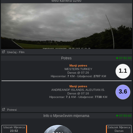
Web kamera uživo
Uvećaj
- Film
Potres
07:51:33
Manji potres
WESTERN TURKEY
1.1
Danas @ 07:26
Hipocentar:
7
KM - Udaljenost:
2707
KM
Manji potres
ANDREANOF ISLANDS, ALEUTIAN IS.
3.6
Danas @ 07:16
Hipocentar:
7.1
KM - Udaljenost:
7738
KM
Potresi
Info o Mjesečevim mijenama
07:53:43
Izlazak Mjeseca
Zalazak Mjeseca
23:52
Danas