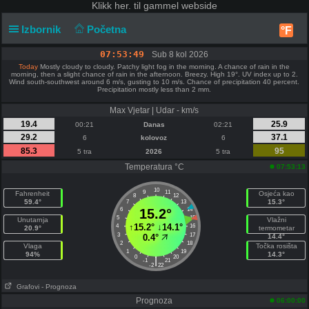
Klikk
her. til gammel webside
Izbornik
Početna
°F
07:53:50
Sub 8 kol 2026
Today
Mostly cloudy to cloudy. Patchy light fog in the morning. A chance of rain in the
morning, then a slight chance of rain in the afternoon. Breezy. High 19°. UV index up to 2.
Wind south-southwest around 6 m/s, gusting to 10 m/s. Chance of precipitation 40 percent.
Precipitation mostly less than 2 mm.
Max Vjetar | Udar - km/s
19.4
25.9
00:21
Danas
02:21
29.2
37.1
6
kolovoz
6
85.3
95
5 tra
2026
5 tra
Temperatura °C
07:53:13
10
9
11
Fahrenheit
Osjeća kao
8
12
59.4°
15.3°
7
13
6
15.2°
14
5
15
Unutarnja
Vlažni
↑
15.2°
↓
14.1°
4
16
20.9°
termometar
3
17
0.4°
14.4°
2
18
Vlaga
Točka rosišta
1
19
94%
14.3°
0
20
|
-1
21
-2
22
Grafovi
- Prognoza
Prognoza
06:00:00