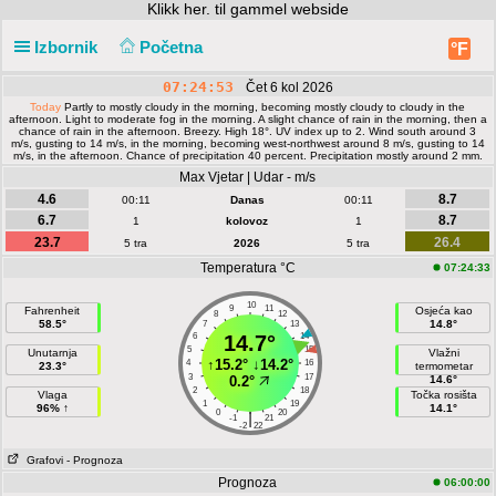
Klikk
her. til gammel webside
Izbornik
Početna
°F
07:24:53
Čet 6 kol 2026
Today
Partly to mostly cloudy in the morning, becoming mostly cloudy to cloudy in the
afternoon. Light to moderate fog in the morning. A slight chance of rain in the morning, then a
chance of rain in the afternoon. Breezy. High 18°. UV index up to 2. Wind south around 3
m/s, gusting to 14 m/s, in the morning, becoming west-northwest around 8 m/s, gusting to 14
m/s, in the afternoon. Chance of precipitation 40 percent. Precipitation mostly around 2 mm.
Max Vjetar | Udar - m/s
4.6
8.7
00:11
Danas
00:11
6.7
8.7
1
kolovoz
1
23.7
26.4
5 tra
2026
5 tra
Temperatura °C
07:24:33
10
9
11
Fahrenheit
Osjeća kao
8
12
58.5°
14.8°
7
13
6
14.7°
14
5
15
Unutarnja
Vlažni
↑
15.2°
↓
14.2°
4
16
23.3°
termometar
3
17
0.2°
14.6°
2
18
Vlaga
Točka rosišta
1
19
96% ↑
14.1°
0
20
|
-1
21
-2
22
Grafovi
- Prognoza
Prognoza
06:00:00