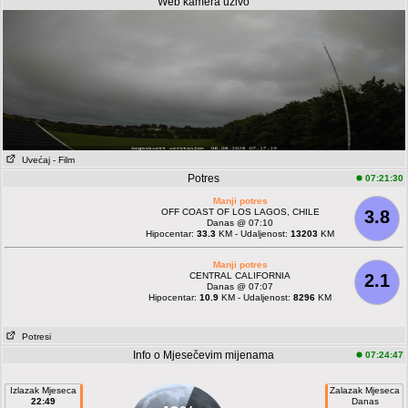
Web kamera uživo
Uvećaj
- Film
Potres
07:21:30
Manji potres
OFF COAST OF LOS LAGOS, CHILE
3.8
Danas @ 07:10
Hipocentar:
33.3
KM - Udaljenost:
13203
KM
Manji potres
CENTRAL CALIFORNIA
2.1
Danas @ 07:07
Hipocentar:
10.9
KM - Udaljenost:
8296
KM
Potresi
Info o Mjesečevim mijenama
07:24:47
Izlazak Mjeseca
Zalazak Mjeseca
22:49
Danas