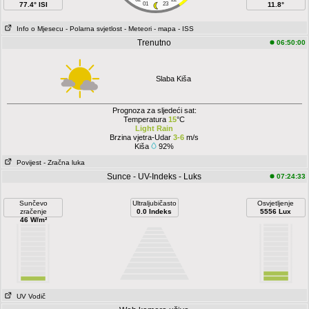
77.4° ISI
01
23
11.8°
Info o Mjesecu
- Polarna svjetlost
- Meteori
- mapa
- ISS
Trenutno
06:50:00
Slaba Kiša
Prognoza za sljedeći sat:
Temperatura
15
°C
Light Rain
Brzina vjetra-Udar
3-6
m/s
Kiša
92%
Povijest
- Zračna luka
Sunce - UV-Indeks - Luks
07:24:33
Sunčevo
Ultraljubičasto
Osvjetljenje
zračenje
0.0 Indeks
5556 Lux
46 W/m²
UV Vodič