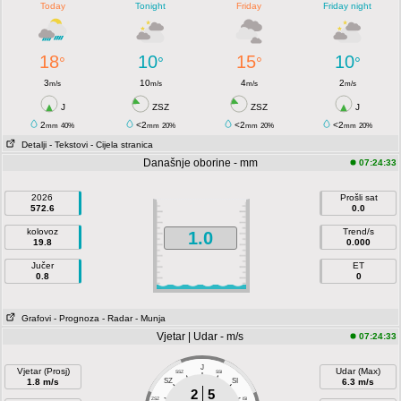
Today
Tonight
Friday
Friday night
18
10
15
10
°
°
°
°
3
10
4
2
m/s
m/s
m/s
m/s
J
ZSZ
ZSZ
J
2
<2
<2
<2
mm
40%
mm
20%
mm
20%
mm
20%
Detalji
- Tekstovi
- Cijela stranica
Današnje oborine - mm
07:24:33
2026
Prošli sat
572.6
0.0
kolovoz
Trend/s
1.0
19.8
0.000
Jučer
ET
0.8
0
Grafovi
- Prognoza
- Radar
- Munja
Vjetar | Udar - m/s
07:24:33
J
Vjetar (Prosj)
Udar (Max)
SSZ
SSI
1.8 m/s
SZ
SI
6.3 m/s
2
5
ZSZ
ISI