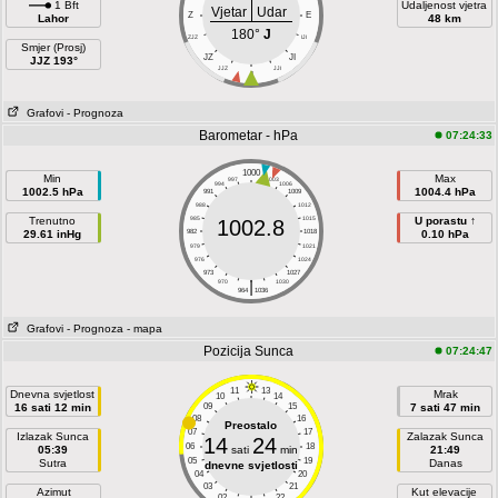
1 Bft
Udaljenost vjetra
Vjetar
Udar
Z
E
Lahor
48 km
180°
J
ZJZ
IJI
Smjer (Prosj)
JZ
JI
JJZ 193°
JJZ
JJI
J
Grafovi
- Prognoza
Barometar - hPa
07:24:33
1000
Min
Max
997
1003
994
1006
1002.5 hPa
1004.4 hPa
991
1009
988
1012
Trenutno
985
1015
U porastu ↑
1002.8
29.61 inHg
982
1018
0.10 hPa
979
1021
976
1024
973
1027
|
970
1030
964
1036
Grafovi
- Prognoza
- mapa
Pozicija Sunca
07:24:47
11
13
Dnevna svjetlost
Mrak
10
14
16 sati 12 min
09
15
7 sati 47 min
08
16
Preostalo
07
17
Izlazak Sunca
Zalazak Sunca
14
24
06
18
05:39
sati
min
21:49
05
19
Sutra
Danas
dnevne svjetlosti
04
20
03
21
Azimut
Kut elevacije
02
22