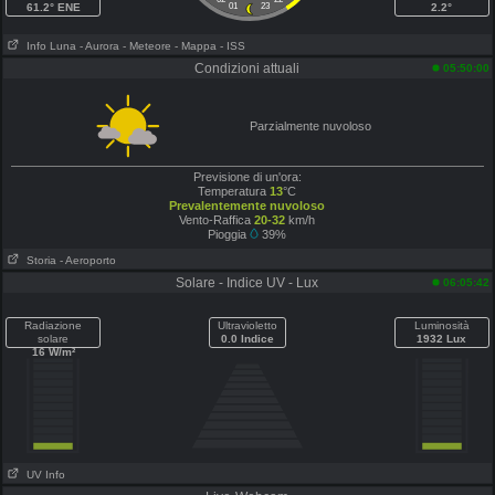
61.2° ENE
01
23
2.2°
Info Luna
- Aurora
- Meteore
- Mappa
- ISS
Condizioni attuali
05:50:00
Parzialmente nuvoloso
Previsione di un'ora:
Temperatura
13
°C
Prevalentemente nuvoloso
Vento-Raffica
20-32
km/h
Pioggia
39%
Storia
- Aeroporto
Solare - Indice UV - Lux
06:05:42
Radiazione
Ultravioletto
Luminosità
solare
0.0 Indice
1932 Lux
16 W/m²
UV Info