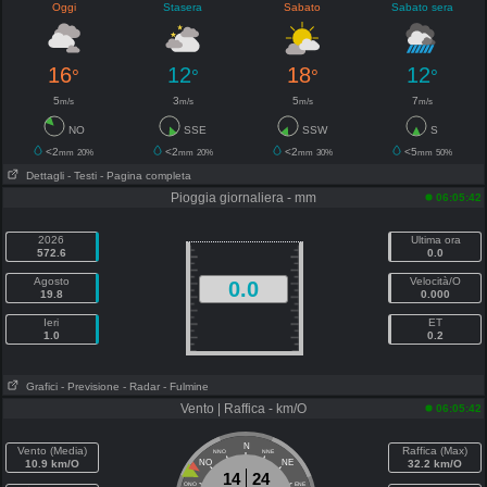
Oggi
Stasera
Sabato
Sabato sera
16
12
18
12
°
°
°
°
5
3
5
7
m/s
m/s
m/s
m/s
NO
SSE
SSW
S
<2
<2
<2
<5
mm
20%
mm
20%
mm
30%
mm
50%
Dettagli
- Testi
- Pagina completa
Pioggia giornaliera - mm
06:05:42
2026
Ultima ora
572.6
0.0
Agosto
Velocità/O
0.0
19.8
0.000
Ieri
ET
1.0
0.2
Grafici
- Previsione
- Radar
- Fulmine
Vento | Raffica - km/O
06:05:42
N
Vento (Media)
Raffica (Max)
NNO
NNE
10.9 km/O
NO
NE
32.2 km/O
14
24
ONO
ENE