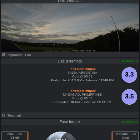
Live-Webcam
Ingrandire
- Film
Dati terremoto
06:01:34
Terremoto minore
SALTA, ARGENTINA
3.3
Oggi @ 05:51
Profondità:
204.9
KM - Distanza:
11346
KM
Terremoto minore
MINDANAO, PHILIPPINES
3.5
Oggi @ 05:43
Profondità:
10
KM - Distanza:
11121
KM
Terremoti
Fase lunare
06:06:04
Alba Luna
Tramonto Luna
23:09
Oggi