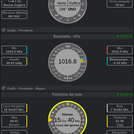
3 Bft
Vento eseguito
Vento
Raffica
O
E
Brezza leggera
78 km
298°
ONO
OSO
ESE
Direzione (Media)
SW
SE
NO 304°
SSW
SSE
S
Grafici
- Previsione
Barometro - hPa
06:05:42
1000
Min
Max
997
1003
994
1006
1015.0 hPa
1016.9 hPa
991
1009
988
1012
Attuale
985
1015
Diminuzione ↓
1016.8
30.03 inHg
982
1018
-0.10 hPa
979
1021
976
1024
973
1027
|
970
1030
964
1036
Grafici
- Previsione
- Mappa
Posizione del sole
06:06:04
11
13
Luce del giorno
Buio
10
14
16 Ore07 Min.
09
15
7 Ore52 Min.
08
16
Stimato
07
17
Alba
Tramonto
15
40
06
18
05:41
Ore
Min.
21:46
05
19
Domani
Oggi
Luce del giorno
04
20
03
21
Azimut
Elevazione
02
22