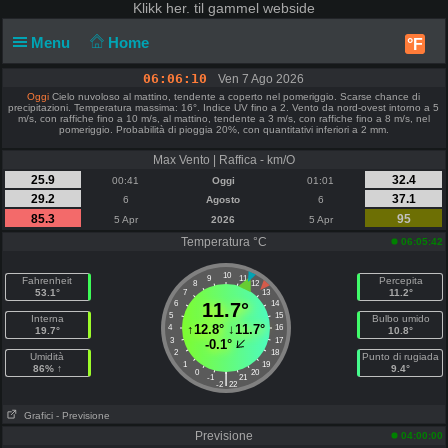
Klikk
her. til gammel webside
Menu
Home
°F
06:06:10
Ven 7 Ago 2026
Oggi
Cielo nuvoloso al mattino, tendente a coperto nel pomeriggio. Scarse chance di
precipitazioni. Temperatura massima: 16°. Indice UV fino a 2. Vento da nord-ovest intorno a 5
m/s, con raffiche fino a 10 m/s, al mattino, tendente a 3 m/s, con raffiche fino a 8 m/s, nel
pomeriggio. Probabilità di pioggia 20%, con quantitativi inferiori a 2 mm.
Max Vento | Raffica - km/O
25.9
32.4
00:41
Oggi
01:01
29.2
37.1
6
Agosto
6
85.3
95
5 Apr
2026
5 Apr
Temperatura °C
06:05:42
10
9
11
Fahrenheit
Percepita
8
12
53.1°
11.2°
7
13
6
11.7°
14
5
15
Interna
Bulbo umido
↑
12.8°
↓
11.7°
4
16
19.7°
10.8°
3
17
-0.1°
2
18
Umidità
Punto di rugiada
1
19
86% ↑
9.4°
0
20
|
-1
21
-2
22
Grafici
- Previsione
Previsione
04:00:00