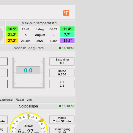
°F
Max-Min temperatur °C
16.5°
11.4°
12:41
I dag
06:21
21.2°
7.7°
5
August
3
27.2°
-15.7°
28 Jun
2026
8 Jan
Nedbør i dag - mm
15:18:53
Siste time
0.0
0.0
Rate/t
0.000
ET
1.8
 Værvarsel
- Radar
- Lyn
Solposisjon
15:18:59
11
13
s
Mørke
10
14
 min
09
15
7 tim 52 min
08
16
Antatt
07
17
ang
Solnedgang
6
27
06
18
tim
min
21:46