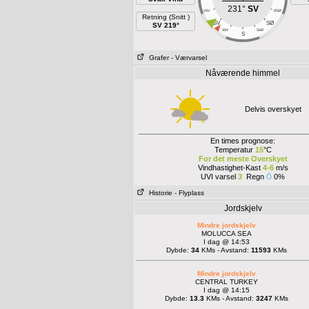
231°
SV
VSV
ØSØ
Retning (Snitt )
SV
SØ
SV 219°
SSV
SSØ
S
Grafer
- Værvarsel
Nåværende himmel
Delvis overskyet
En times prognose:
Temperatur
15
°C
For det meste Overskyet
Vindhastighet-Kast
4-6
m/s
UVI varsel
3
Regn
0%
Historie
- Flyplass
Jordskjelv
Mindre jordskjelv
MOLUCCA SEA
I dag @ 14:53
Dybde:
34
KMs - Avstand:
11593
KMs
Mindre jordskjelv
CENTRAL TURKEY
I dag @ 14:15
Dybde:
13.3
KMs - Avstand:
3247
KMs