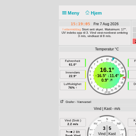
Meny
Hjem
15:19:05
Fre 7 Aug 2026
I ettermiddag
Stort sett skyet. Maksimum: 17°.
UV indeks opp til 3. Vind vest-nordvest omkring
3 m/s, vindkast til 8 m/s.
Temperatur °C
10
9
11
Fahrenheit
F
8
12
61.0°
7
13
6
16.1°
14
5
15
Innendørs
↑
16.5°
↓
11.4°
4
16
22.9°
3
17
0.9°
2
18
Luftfuktighet
D
1
19
76% ↑
0
20
|
-1
21
-2
22
Grafer
- Værvarsel
Vind | Kast - m/s
N
Vind (Snitt )
K
NNV
NNØ
2.2 m/s
NV
NØ
3
5
VNV
ØNØ
2 Bft
Vind
Kast
V
E
Svak Vind