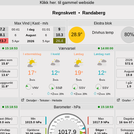
Klikk
her. til gammel webside
Regnskvett • Randaberg
Max Vind | Kast - m/s
Ekstra blok
7.2
9
00:41
I dag
01:01
Drivhus temp
28.9°
80%
8.1
10.3
6
August
6
23.7
26.4
5 Apr
2026
5 Apr
Værvarsel
15:18:53
14:00:00
I ettermiddag
I kveld
Lørdag
Lørdag natt
øles som
2026
15.8°
572.6
17
12
19
12
Våtkule
August
°
°
°
°
13.6°
19.8
3
3
5
6
m/s
m/s
m/s
m/s
uggpunkt
I går
11.8°
1.0
VNV
SSØ
SSV
SSV
-
<2
<2
<2
mm
20%
mm
20%
mm
10%
Detaljer
- Tekster
- Helside
Grafer
-
Barometer - hPa
15:18:53
15:18:53
1000
ast (Max)
Min
Max
Dagsly
997
1003
994
1006
9.0 m/s
1015.0 hPa
1017.9 hPa
16 tim 07
991
1009
988
1012
Vindløp
Gjeldene
985
1015
Stiger ↑
Soloppg
1017.9
152 km
30.06 inHg
982
1018
0.10 hPa
05:41