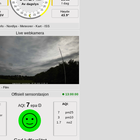
05
19
n
I dag
Av dagslys
04
20
03
21
h
Høyde
02
22
SSV
01
23
43.9°
nfo
- Nordlys
- Meteorer
- Kart
- ISS
Live webkamera
e
- Film
Offisiell sensorstasjon
13:00:00
7
:
AQI
:
AQI:
epa
7
pm25
er
3
pm10
1.7
no2