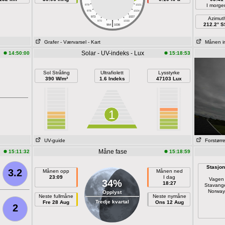
I morge
979
1021
976
1024
973
1027
Azimut
|
970
1030
212.2° 
964
1036
Grafer
- Værvarsel
- Kart
Månen i
Solar - UV-indeks - Lux
14:50:00
15:18:53
Sol Stråling
Ultrafiolett
Lysstyrke
390 W/m²
1.6 Indeks
47103 Lux
1
UV-guide
Forstørr
Måne fase
15:11:32
15:18:59
Stasjon
3.2
Månen opp
Månen ned
23:09
I dag
Vagen
34%
18:27
Stavang
Norway
Opplyst
Neste fullmåne
Neste nymåne
Tredje kvartal
Fre 28 Aug
Ons 12 Aug
2